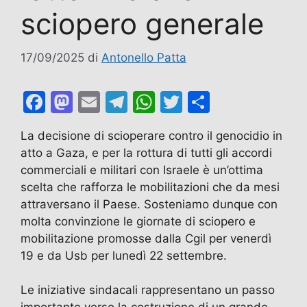
sciopero generale
17/09/2025
di
Antonello Patta
F
M
E
T
W
T
C
a
a
m
el
h
w
o
La decisione di scioperare contro il genocidio in
c
st
ai
e
at
itt
n
atto a Gaza, e per la rottura di tutti gli accordi
e
o
l
gr
s
er
di
commerciali e militari con Israele è un’ottima
b
d
a
A
vi
scelta che rafforza le mobilitazioni che da mesi
attraversano il Paese. Sosteniamo dunque con
o
o
m
p
di
molta convinzione le giornate di sciopero e
o
n
p
mobilitazione promosse dalla Cgil per venerdì
k
19 e da Usb per lunedì 22 settembre.
Le iniziative sindacali rappresentano un passo
importante verso la costruzione di un grande