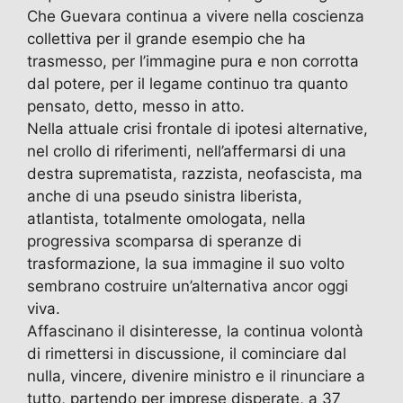
o
n
p
Che Guevara continua a vivere nella coscienza
k
collettiva per il grande esempio che ha
trasmesso, per l’immagine pura e non corrotta
dal potere, per il legame continuo tra quanto
pensato, detto, messo in atto.
Nella attuale crisi frontale di ipotesi alternative,
nel crollo di riferimenti, nell’affermarsi di una
destra suprematista, razzista, neofascista, ma
anche di una pseudo sinistra liberista,
atlantista, totalmente omologata, nella
progressiva scomparsa di speranze di
trasformazione, la sua immagine il suo volto
sembrano costruire un’alternativa ancor oggi
viva.
Affascinano il disinteresse, la continua volontà
di rimettersi in discussione, il cominciare dal
nulla, vincere, divenire ministro e il rinunciare a
tutto, partendo per imprese disperate, a 37