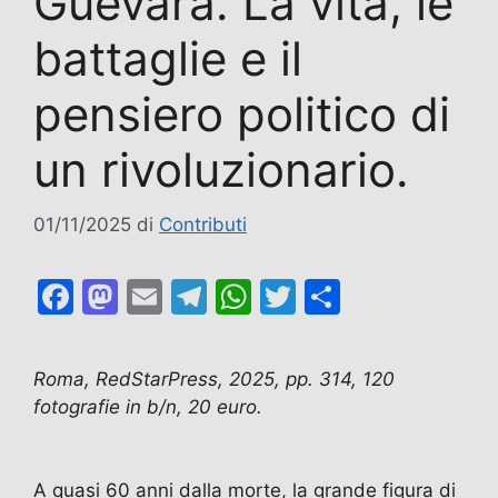
Guevara. La vita, le
battaglie e il
pensiero politico di
un rivoluzionario.
01/11/2025
di
Contributi
F
M
E
T
W
T
C
a
a
m
el
h
w
o
c
st
ai
e
at
itt
n
Roma, RedStarPress, 2025, pp. 314, 120
e
o
l
gr
s
er
di
fotografie in b/n, 20 euro.
b
d
a
A
vi
o
o
m
p
di
A quasi 60 anni dalla morte, la grande figura di