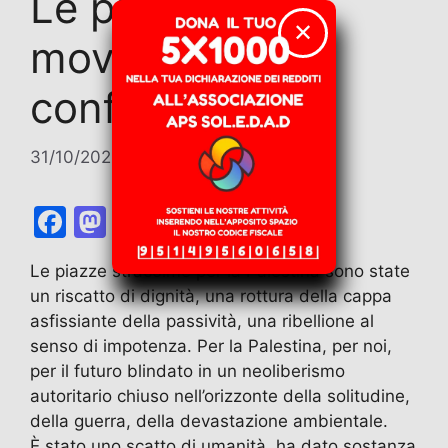
Le piazze, i
✕
movimenti e il
conflitto
31/10/2025
di
Alessandra Algostino
F
M
E
T
W
T
C
a
a
m
el
h
w
o
Le piazze stracolme per la Palestina sono state
c
st
ai
e
at
itt
n
un riscatto di dignità, una rottura della cappa
e
o
l
gr
s
er
di
asfissiante della passività, una ribellione al
b
d
a
A
vi
senso di impotenza. Per la Palestina, per noi,
per il futuro blindato in un neoliberismo
o
o
m
p
di
autoritario chiuso nell’orizzonte della solitudine,
o
n
p
della guerra, della devastazione ambientale.
k
È stato uno scatto di umanità, ha dato sostanza