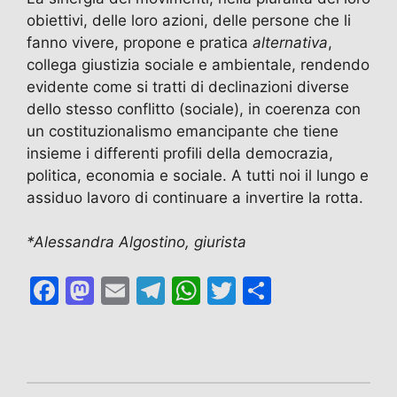
obiettivi, delle loro azioni, delle persone che li
fanno vivere, propone e pratica
alternativa
,
collega giustizia sociale e ambientale, rendendo
evidente come si tratti di declinazioni diverse
dello stesso conflitto (sociale), in coerenza con
un costituzionalismo emancipante che tiene
insieme i differenti profili della democrazia,
politica, economia e sociale. A tutti noi il lungo e
assiduo lavoro di continuare a invertire la rotta.
*Alessandra Algostino, giurista
F
M
E
T
W
T
C
a
a
m
el
h
w
o
c
st
ai
e
at
itt
n
e
o
l
gr
s
er
di