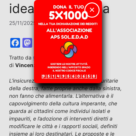
idea di sicurezza
✕
25/11/2025
di
Contributi
F
M
E
T
W
T
C
a
a
m
el
h
w
o
Tratto da
Osservatorio Repressione
–
c
st
ai
e
at
itt
n
di
Vincenzo Scalia
*
e
o
l
gr
s
er
di
b
d
a
A
vi
L’insicurezza esiste ma le politiche sicuritarie
della destra, fatte proprie anche dalla sinistra,
o
o
m
p
di
non fanno che alimentarla. L’alternativa è il
o
n
p
capovolgimento della cultura imperante, che
k
guarda ai cittadini come individui isolati e
impauriti, e l’adozione di interventi diretti a
modificare le città e i rapporti sociali, definiti
insieme ai loro destinatari. Le proposte e le