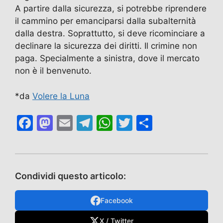
A partire dalla sicurezza, si potrebbe riprendere
il cammino per emanciparsi dalla subalternità
dalla destra. Soprattutto, si deve ricominciare a
declinare la sicurezza dei diritti. Il crimine non
paga. Specialmente a sinistra, dove il mercato
non è il benvenuto.
*da
Volere la Luna
F
M
E
T
W
T
C
a
a
m
el
h
w
o
c
st
ai
e
at
itt
n
e
o
l
gr
s
er
di
Condividi questo articolo:
b
d
a
A
vi
o
o
m
p
di
Facebook
o
n
p
X / Twitter