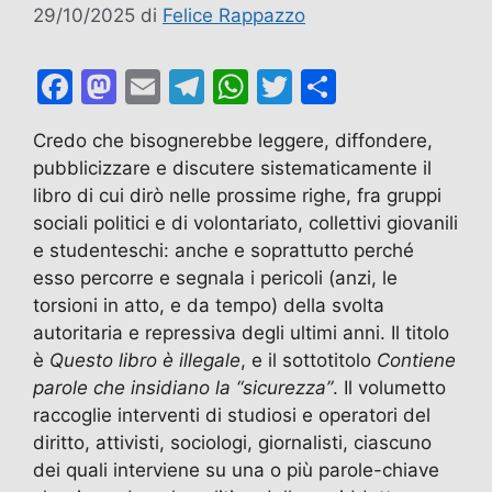
29/10/2025
di
Felice Rappazzo
F
M
E
T
W
T
C
a
a
m
el
h
w
o
Credo che bisognerebbe leggere, diffondere,
c
st
ai
e
at
itt
n
pubblicizzare e discutere sistematicamente il
e
o
l
gr
s
er
di
libro di cui dirò nelle prossime righe, fra gruppi
b
d
a
A
vi
sociali politici e di volontariato, collettivi giovanili
e studenteschi: anche e soprattutto perché
o
o
m
p
di
esso percorre e segnala i pericoli (anzi, le
o
n
p
torsioni in atto, e da tempo) della svolta
k
autoritaria e repressiva degli ultimi anni. Il titolo
è
Questo libro è illegale
, e il sottotitolo
Contiene
parole che insidiano la “sicurezza”
. Il volumetto
raccoglie interventi di studiosi e operatori del
diritto, attivisti, sociologi, giornalisti, ciascuno
dei quali interviene su una o più parole-chiave