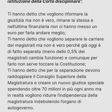
istituzione della Corte disciplinare”.
o
o
m
p
di
o
n
p
Ti hanno detto che vogliono riformare la
k
giustizia ma non è vero, rimane la stessa e
nell’ultima finanziaria non ci hanno messo un
euro per farla andare meglio;
Ti hanno detto che vogliono separare le carriere
dei magistrati ma non è vero perché già oggi è
di fatto separata (meno dello 0,5% dei
magistrati cambia funzione) e comunque per
farlo non serve toccare la Costituzione;
Ti hanno detto che per la separazione devono
raddoppiare il Consiglio Superiore della
Magistratura e creare un nuovo giudice speciale
spendendo oltre 70 milioni in più ogni anno ma
in realtà vogliono ridurre l’indipendenza della
magistratura indebolendo l’organo di
autogoverno.