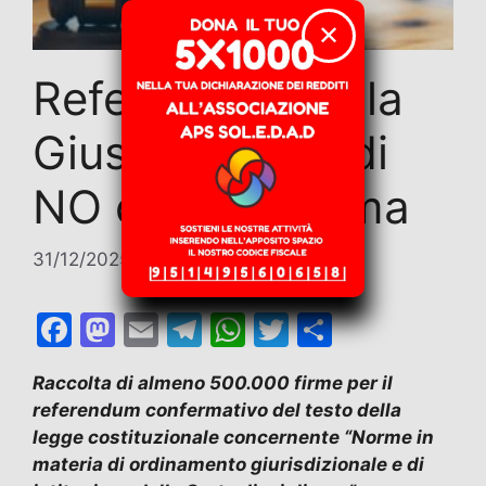
✕
Referendum sulla
Giustizia. Digli di
NO con una firma
31/12/2025
di
Contributi
F
M
E
T
W
T
C
a
a
m
el
h
w
o
Raccolta di almeno 500.000 firme per il
c
st
ai
e
at
itt
n
referendum confermativo del testo della
e
o
l
gr
s
er
di
legge costituzionale concernente “Norme in
b
d
a
A
vi
materia di ordinamento giurisdizionale e di