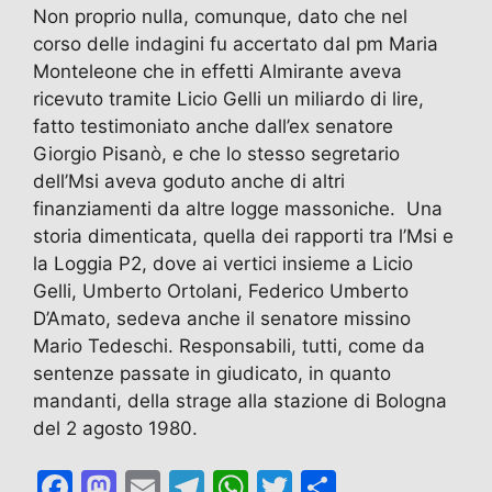
Non proprio nulla, comunque, dato che nel
corso delle indagini fu accertato dal pm Maria
Monteleone che in effetti Almirante aveva
ricevuto tramite Licio Gelli un miliardo di lire,
fatto testimoniato anche dall’ex senatore
Giorgio Pisanò, e che lo stesso segretario
dell’Msi aveva goduto anche di altri
finanziamenti da altre logge massoniche. Una
storia dimenticata, quella dei rapporti tra l’Msi e
la Loggia P2, dove ai vertici insieme a Licio
Gelli, Umberto Ortolani, Federico Umberto
D’Amato, sedeva anche il senatore missino
Mario Tedeschi. Responsabili, tutti, come da
sentenze passate in giudicato, in quanto
mandanti, della strage alla stazione di Bologna
del 2 agosto 1980.
F
M
E
T
W
T
C