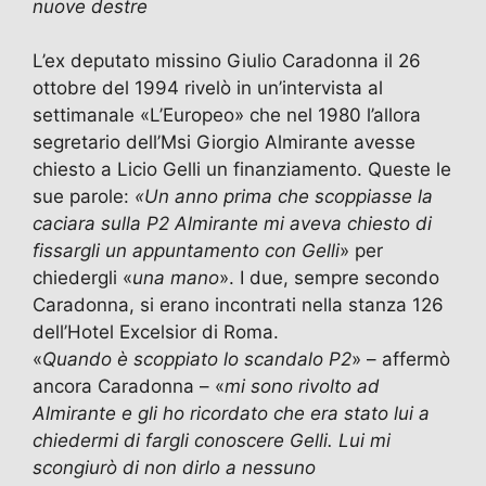
e
o
l
gr
s
er
di
nuove destre
b
d
a
A
vi
L’ex deputato missino Giulio Caradonna il 26
o
o
m
p
di
ottobre del 1994 rivelò in un’intervista al
o
n
p
settimanale «L’Europeo» che nel 1980 l’allora
k
segretario dell’Msi Giorgio Almirante avesse
chiesto a Licio Gelli un finanziamento. Queste le
sue parole:
«Un anno prima che
scoppiasse la
caciara sulla P2 Almirante mi aveva chiesto di
fissargli un appuntamento con Gelli
» per
chiedergli «
una mano
». I due, sempre secondo
Caradonna, si erano incontrati nella stanza 126
dell’Hotel Excelsior di Roma.
«
Quando è scoppiato lo scandalo P2
» – affermò
ancora Caradonna – «
mi sono rivolto ad
Almirante e gli ho ricordato che era stato lui a
chiedermi di fargli conoscere Gelli. Lui mi
scongiurò di non dirlo a nessuno