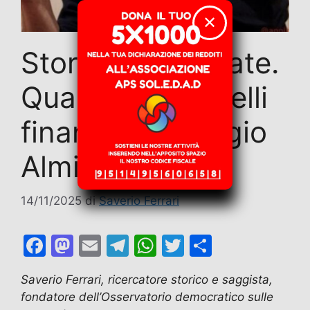
✕
Storie dimenticate.
Quando Licio Gelli
finanziava Giorgio
Almirante
14/11/2025
di
Saverio Ferrari
F
M
E
T
W
T
C
a
a
m
el
h
w
o
Saverio Ferrari, ricercatore storico e saggista,
c
st
ai
e
at
itt
n
fondatore dell’Osservatorio democratico sulle