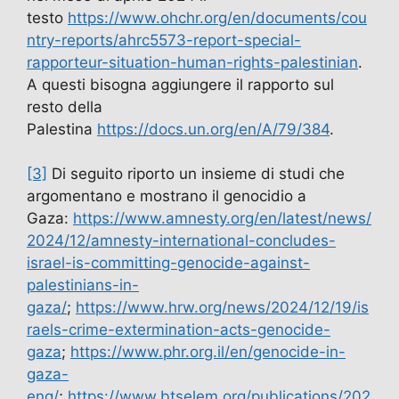
testo
https://www.ohchr.org/en/documents/cou
ntry-reports/ahrc5573-report-special-
rapporteur-situation-human-rights-palestinian
.
A questi bisogna aggiungere il rapporto sul
resto della
Palestina
https://docs.un.org/en/A/79/384
.
[3]
Di seguito riporto un insieme di studi che
argomentano e mostrano il genocidio a
Gaza:
https://www.amnesty.org/en/latest/news/
2024/12/amnesty-international-concludes-
israel-is-committing-genocide-against-
palestinians-in-
gaza/
;
https://www.hrw.org/news/2024/12/19/is
raels-crime-extermination-acts-genocide-
gaza
;
https://www.phr.org.il/en/genocide-in-
gaza-
eng/
;
https://www.btselem.org/publications/202