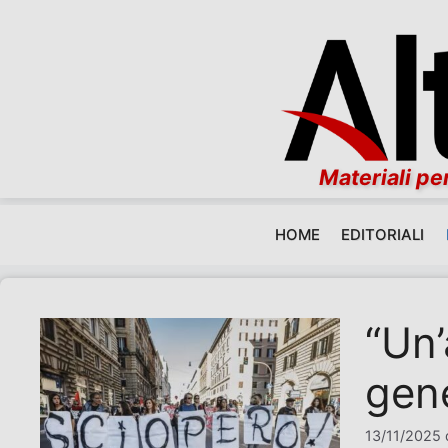
Materiali per
HOME
EDITORIALI
Vai al contenuto
“Un’
gene
13/11/2025