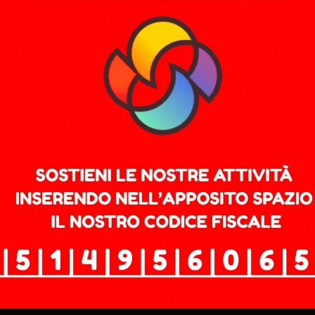
a, l’alternanza scuola lavoro ma soprattutto le inadeguat
, le scuole paritarie e il settore privato, mentre vengono 
lizia scolastica e destinate. Un sistema guerra che dise
uguaglianze e sfruttamento. Studenti e studentesse dicon
e della scuola, alla repressione del dissenso e alla cens
che con i suoi dispacci sottoscrive la torsione autoritar
udio, alloggi per fuorisede, mense e trasporti gratuiti,
inclusivo e rispettoso di tutte le diversità.
a di tutto una presa d’atto dei danni che decenni di co
in piazza sono la generazione che ha fatto il suo ingres
ne gli ha affidato. Hanno conosciuto e frequentato un mo
peri frammentati, competitiva, addestrativa e profondam
di orientamento, il vergognoso Curriculum dello studente e
eva già cambiato volto e perso le conquiste ottenute nel 
 ragazze e i ragazzi di oggi ne denunciano le conseguenz
 Sanno che questo è possibile, assieme. E il clima repressi
o comprendere a questi giovani di non essere tasti di un 