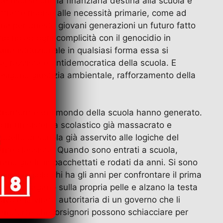
e risorse che la finanziaria destina alla scuola e
sottratte risorse alle necessità primarie, come ad
gna per queste giovani generazioni un futuro fatto
o no ad ogni complicità con il genocidio in
ura istituzionale in qualsiasi forma essa si
ia, razzista e antidemocratica della scuola. E
 esigono giustizia ambientale, rafforzamento della
ntroriforme del mondo della scuola hanno generato.
so in un sistema scolastico già massacrato e
dello di scuola già asservito alle logiche del
ente classista. Quando sono entrati a scuola,
rano già lì, impacchettati e rodati da anni. Si sono
tempo; solo chi ha gli anni per confrontare il prima
e che pagano sulla propria pelle e alzano la testa
vo e la virata autoritaria di un governo che li
pianoforte che lorsignori possono schiacciare per