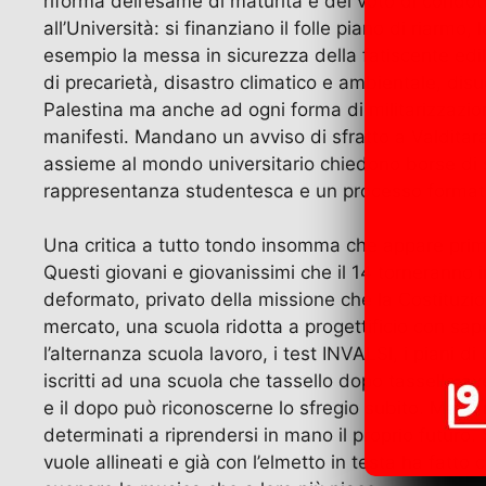
riforma dell’esame di maturità e del voto di condott
all’Università: si finanziano il folle piano di riarmo
esempio la messa in sicurezza della fatiscente edi
di precarietà, disastro climatico e ambientale, dis
Palestina ma anche ad ogni forma di militarizzazion
manifesti. Mandano un avviso di sfratto a Valditara 
assieme al mondo universitario chiedono borse di st
rappresentanza studentesca e un processo formativo 
Una critica a tutto tondo insomma che appare prim
Questi giovani e giovanissimi che il 14 torneranno 
deformato, privato della missione che la Costituzio
mercato, una scuola ridotta a progettificio con sa
l’alternanza scuola lavoro, i test INVALSI, i piani 
iscritti ad una scuola che tassello dopo tassello av
e il dopo può riconoscerne lo sfregio subito. Ma le
determinati a riprendersi in mano il proprio futuro.
vuole allineati e già con l’elmetto in testa ha fatt