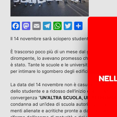
F
M
E
T
W
T
C
a
a
m
el
h
w
o
Il 14 novembre sarà sciopero studentesco!
c
st
ai
e
at
itt
n
e
o
l
gr
s
er
di
È trascorso poco più di un mese dal grande sciopero
b
d
a
A
vi
dirompente, lo avevano promesso che non avrebbero
è stato. Tante le scuole e le università occupate; l’
o
o
m
p
di
per intimare lo sgombero degli edifici scolastici e 
o
n
p
k
La data del 14 novembre non è casuale: lo sciopero
dello studente e a ridosso dell’inizio della COP0: mi
convergenza “
UN’ALTRA SCUOLA, UN ALTRO MON
condanna ad un’idea di scuola autoritaria e prona a
menti alienate e acritiche pronte a dare un silenzi