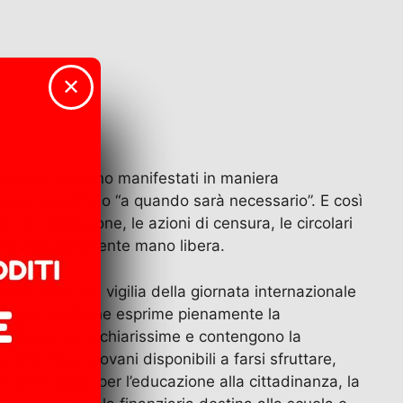
✕
 piazze si erano manifestati in maniera
ta avanti fino “a quando sarà necessario”. E così
i di repressione, le azioni di censura, le circolari
di avere finalmente mano libera.
uture
cade alla vigilia della giornata internazionale
 Lo slogan scelto ne esprime pienamente la
attaforma sono chiarissime e contengono la
che esige giovani disponibili a farsi sfruttare,
 linee guida per l’educazione alla cittadinanza, la