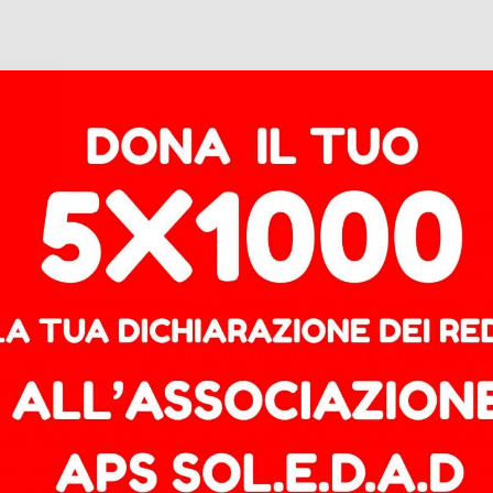
 generale e gli studenti e le studentesse, che in quelle
 gettato la spugna e che la mobilitazione sarebbe anda
onda lunga della protesta si è estesa nonostante i tentativ
le aggressioni da parte di fascistelli che hanno pensato 
 indetto dall’
Unione degli studenti
e da
Fridays for F
ra a saldare il diritto allo studio e il diritto al futuro.
DO È POSSIBILE
”. Le rivendicazioni contenute nella pi
gli interessi del mercato e della propaganda governativa 
oso assenso anche alla guerra. Nel mirino ci sono le nuove