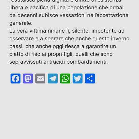
libera e pacifica di una popolazione che ormai
da decenni subisce vessazioni nell’accettazione
generale.
La vera vittima rimane lì, silente, impotente ad
osservare e a sperare che anche questo inverno
passi, che anche oggi riesca a garantire un
piatto di riso ai propri figli, quelli che sono
sopravvissuti ai trucidi bombardamenti.
F
M
E
T
W
T
C
a
a
m
el
h
w
o
c
st
ai
e
at
itt
n
e
o
l
gr
s
er
di
b
d
a
A
vi
o
o
m
p
di
o
n
p