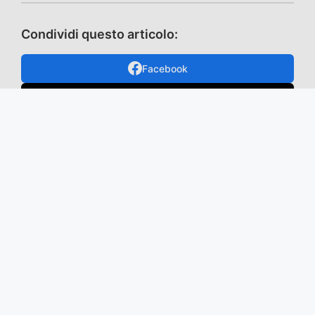
Condividi questo articolo:
Facebook
X / Twitter
Telegram
WhatsApp
Mastodon
TikTok
VK
Email