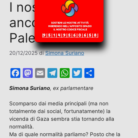
I nostri occhi,
ancora, sulla
Palestina
20/12/2025
di
Simona Suriano
F
M
E
T
W
T
C
a
a
m
el
h
w
o
Simona Suriano
, ex parlamentare
c
st
ai
e
at
itt
n
e
o
l
gr
s
er
di
Scomparso dai media principali (ma non
b
d
a
A
vi
totalmente dai social, fortunatamente) la
vicenda di Gaza sembra stia tornando alla
o
o
m
p
di
normalità.
o
n
p
Ma di quale normalità parliamo? Posto che la