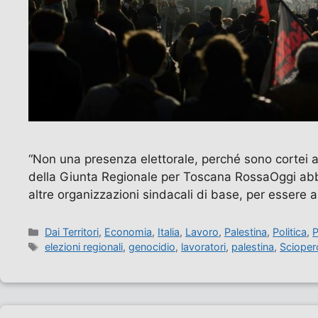
“Non una presenza elettorale, perché sono cortei
della Giunta Regionale per Toscana Rossa​Oggi abbi
altre organizzazioni sindacali di base, per essere
Categorie
Dai Territori
,
Economia
,
Italia
,
Lavoro
,
Palestina
,
Politica
,
P
Tag
elezioni regionali
,
genocidio
,
lavoratori
,
palestina
,
Scioper