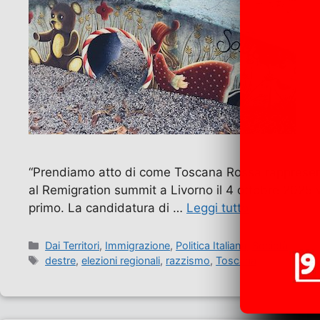
“Prendiamo atto di come Toscana Rossa rappresenti 
al Remigration summit a Livorno il 4 ottobre 2025 vi
primo. La candidatura di …
Leggi tutto
Categorie
Dai Territori
,
Immigrazione
,
Politica Italiana
,
Società
Tag
destre
,
elezioni regionali
,
razzismo
,
Toscana