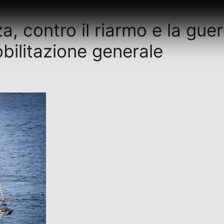
a, contro il riarmo e la guer
obilitazione generale