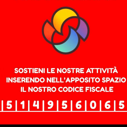
l’avversario per le peggiori destre occidentali” Toscana
ene spiegato che il luogo è stato scelto per due ragioni: 