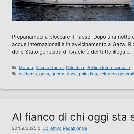
Prepariamoci a bloccare il Paese. Dopo una notte di
acque internazionali è in avvicinamento a Gaza. Ric
dello Stato genocida di Israele è del tutto illegale.
Categorie
Mondo
,
Pace e Guerra
,
Palestina
,
Politica Internazionale
Tag
evidenza
,
gaza
,
guerra
,
pace
,
palestina
,
sciopero general
Al fianco di chi oggi sta
22/09/2025
di
Collettivo Redazionale