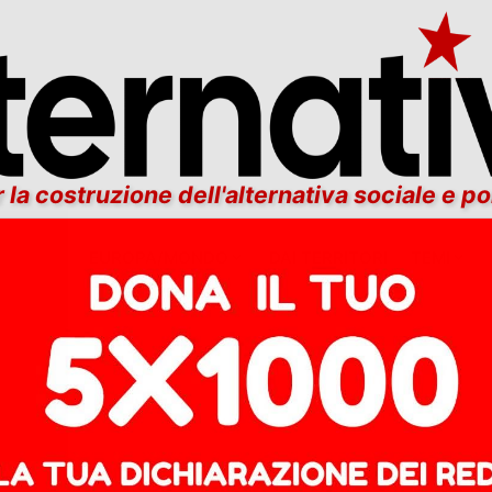
 la costruzione dell'alternativa sociale e po
ITALIA
EUROPA/MONDO
DAI TERRITORI
TEMI