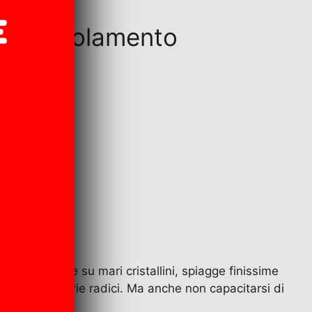
 di spopolamento
 fantasticare su mari cristallini, spiagge finissime
ine delle proprie radici. Ma anche non capacitarsi di