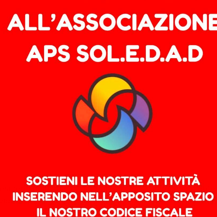
ità apparente di un processo
sidenti nell’isola, parlare di Sardegna, induce la mente a
vida dell’entroterra e un senso di ritorno arcaico ab orig