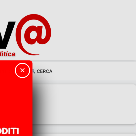
litica
✕
CHI SIAMO
CERCA