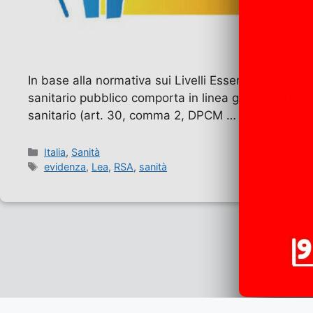
In base alla normativa sui Livelli Essenziali di As
sanitario pubblico comporta in linea generale una s
sanitario (art. 30, comma 2, DPCM …
Leggi tutto
Categorie
Italia
,
Sanità
Tag
evidenza
,
Lea
,
RSA
,
sanità