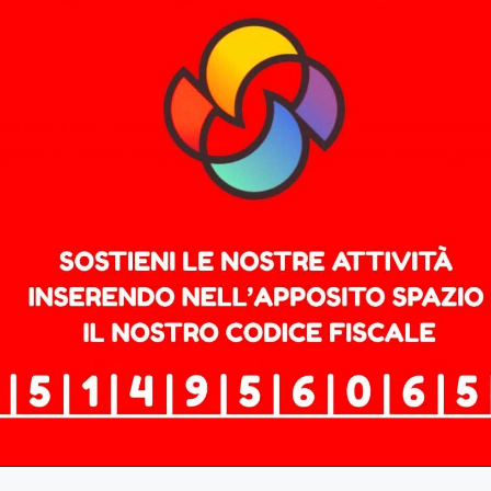
sistenza (LEA), il ricovero di una persona presso una RSA
pesa a carico del paziente pari al 50% della tariffa gior