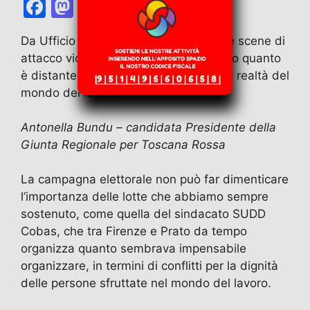
F
M
E
T
W
T
C
a
a
m
el
h
w
o
Da Ufficio Stampa Toscana Rossa. “Le scene di
c
st
ai
e
at
itt
n
attacco violento al presidio ci ricordano quanto
e
o
l
gr
s
er
di
è distante il sistema istituzionale dalle realtà del
b
d
a
A
vi
mondo del lavoro”
o
o
m
p
di
Antonella Bundu – candidata Presidente della
o
n
p
Giunta Regionale per Toscana Rossa
k
La campagna elettorale non può far dimenticare
l’importanza delle lotte che abbiamo sempre
sostenuto, come quella del sindacato SUDD
Cobas, che tra Firenze e Prato da tempo
organizza quanto sembrava impensabile
organizzare, in termini di conflitti per la dignità
delle persone sfruttate nel mondo del lavoro.