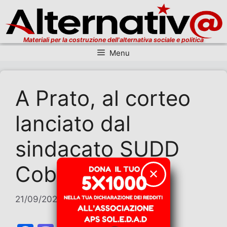
Materiali per la costruzione dell'alternativa sociale e politica
Menu
Vai al contenuto
A Prato, al corteo
lanciato dal
sindacato SUDD
Cobas
✕
21/09/2025
di
Contributi