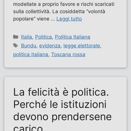
modellate a proprio favore e rischi scaricati
sulla collettività. La cosiddetta “volontà
popolare” viene …
Leggi tutto
Categorie
Italia
,
Politica
,
Politica Italiana
Tag
Bundu
,
evidenza
,
legge elettorale
,
politica italiana
,
Toscana rossa
La felicità è politica.
Perché le istituzioni
devono prendersene
carico