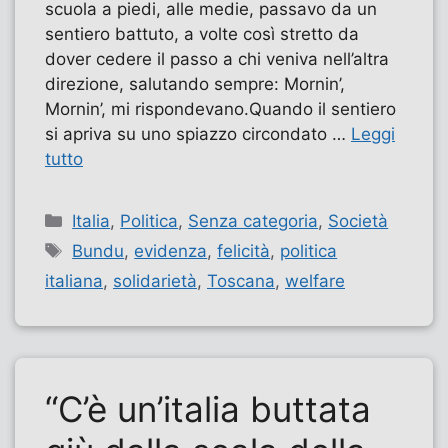
scuola a piedi, alle medie, passavo da un
sentiero battuto, a volte così stretto da
dover cedere il passo a chi veniva nell’altra
direzione, salutando sempre: Mornin’,
Mornin’, mi rispondevano.Quando il sentiero
si apriva su uno spiazzo circondato …
Leggi
tutto
Categorie
Italia
,
Politica
,
Senza categoria
,
Società
Tag
Bundu
,
evidenza
,
felicità
,
politica
italiana
,
solidarietà
,
Toscana
,
welfare
“C’è un’italia buttata