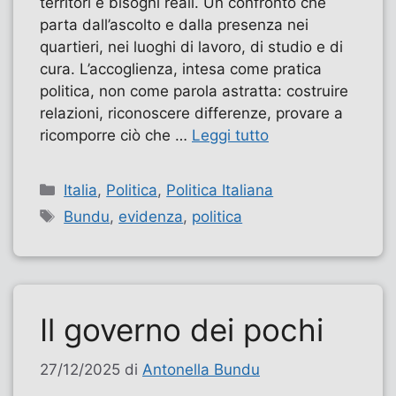
territori e bisogni reali. Un confronto che
parta dall’ascolto e dalla presenza nei
quartieri, nei luoghi di lavoro, di studio e di
cura. L’accoglienza, intesa come pratica
politica, non come parola astratta: costruire
relazioni, riconoscere differenze, provare a
ricomporre ciò che …
Leggi tutto
Categorie
Italia
,
Politica
,
Politica Italiana
Tag
Bundu
,
evidenza
,
politica
Il governo dei pochi
27/12/2025
di
Antonella Bundu