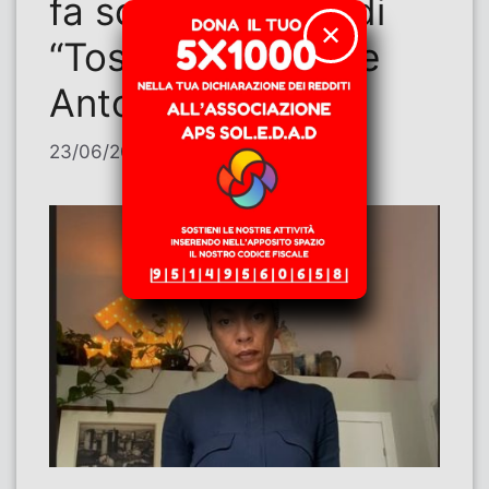
fa schifo. Il caso di
✕
“Toscana Rossa” e
Antonella Bundu
23/06/2026
di
Contributi