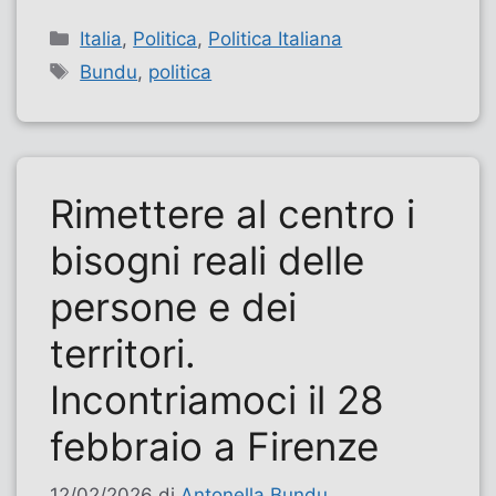
Categorie
Italia
,
Politica
,
Politica Italiana
Tag
Bundu
,
politica
Rimettere al centro i
bisogni reali delle
persone e dei
territori.
Incontriamoci il 28
febbraio a Firenze
12/02/2026
di
Antonella Bundu