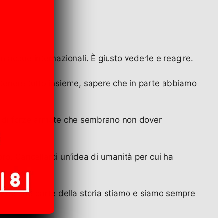
in acque internazionali. È giusto vederle e reagire.
 tenere tutto insieme, sapere che in parte abbiamo
à di forze armate che sembrano non dover
ro. Cancellarci un’idea di umanità per cui ha
iamo da che parte della storia stiamo e siamo sempre