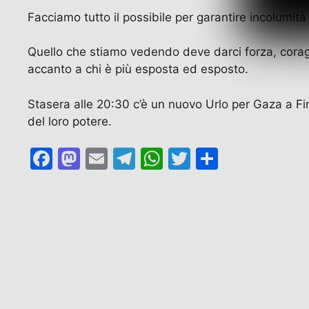
Facciamo tutto il possibile per garantire incolumit
Quello che stiamo vedendo deve darci forza, corag
accanto a chi è più esposta ed esposto.
Stasera alle 20:30 c’è un nuovo Urlo per Gaza a Fire
del loro potere.
F
M
E
T
W
T
C
a
a
m
el
h
w
o
c
st
ai
e
at
itt
n
e
o
l
gr
s
er
di
b
d
a
A
vi
o
o
m
p
di
o
n
p