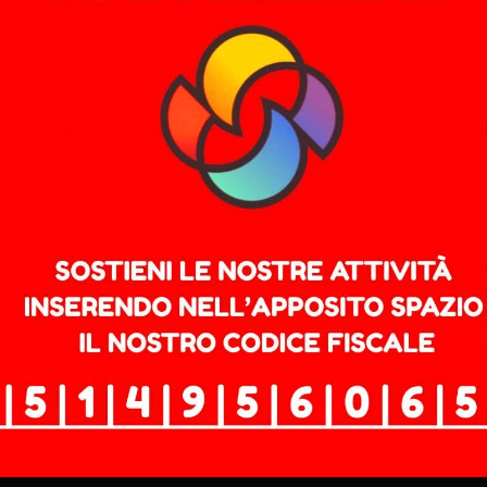
a del Governo di Israele scegliere come farcela vedere.
urato gli equipaggi di mare della Global Sumud Flotilla, 
 rabbia e di paura, che non vanno negati. Bisogna però
rsone nelle mani di Israele hanno già vinto.
he il popolo palestinese subisce da decenni, l’impunit
otenziale senso di impotenza. Ma è quello che vogliono lo
barie nella realtà, teniamoci strette e stretti. Riconosc