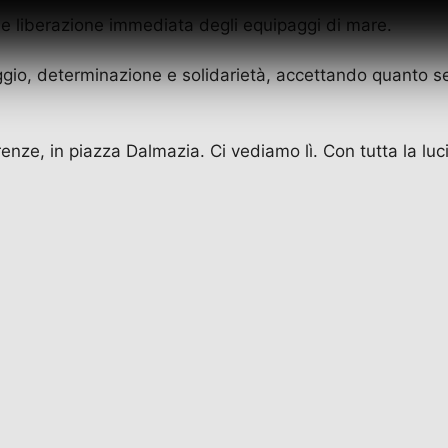
à e liberazione immediata degli equipaggi di mare.
gio, determinazione e solidarietà, accettando quanto s
nze, in piazza Dalmazia. Ci vediamo lì. Con tutta la luci