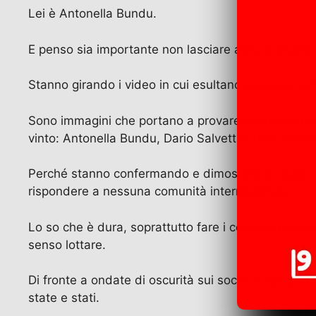
a
a
m
el
h
w
o
Lei è Antonella Bundu.
c
st
ai
e
at
itt
n
e
o
l
gr
s
er
di
E penso sia importante non lasciare alla propagand
b
d
a
A
vi
Stanno girando i video in cui esultano per aver catt
o
o
m
p
di
o
n
p
Sono immagini che portano a provare sentimenti di
k
vinto: Antonella Bundu, Dario Salvetti e tutte le pe
Perché stanno confermando e dimostrando quello c
rispondere a nessuna comunità internazionale.
Lo so che è dura, soprattutto fare i conti con un p
senso lottare.
Di fronte a ondate di oscurità sui social e alla bar
state e stati.