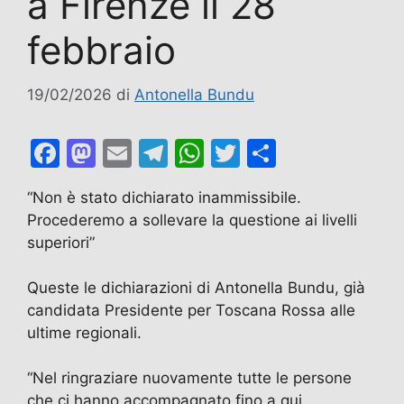
a Firenze il 28
febbraio
19/02/2026
di
Antonella Bundu
F
M
E
T
W
T
C
a
a
m
el
h
w
o
“Non è stato dichiarato inammissibile.
c
st
ai
e
at
itt
n
Procederemo a sollevare la questione ai livelli
e
o
l
gr
s
er
di
superiori”
b
d
a
A
vi
Queste le dichiarazioni di Antonella Bundu, già
o
o
m
p
di
candidata Presidente per Toscana Rossa alle
o
n
p
ultime regionali.
k
“Nel ringraziare nuovamente tutte le persone
che ci hanno accompagnato fino a qui