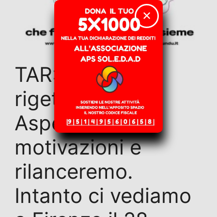
✕
TAR: ricorso
rigettato.
Aspettiamo le
motivazioni e
rilanceremo.
Intanto ci vediamo