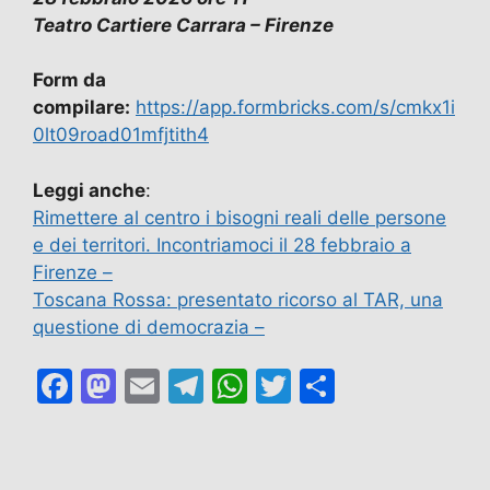
Teatro Cartiere Carrara – Firenze
Form da
compilare:
https://app.formbricks.com/s/cmkx1i
0lt09road01mfjtith4
Leggi anche
:
Rimettere al centro i bisogni reali delle persone
e dei territori. Incontriamoci il 28 febbraio a
Firenze –
Toscana Rossa: presentato ricorso al TAR, una
questione di democrazia –
F
M
E
T
W
T
C
a
a
m
el
h
w
o
c
st
ai
e
at
itt
n