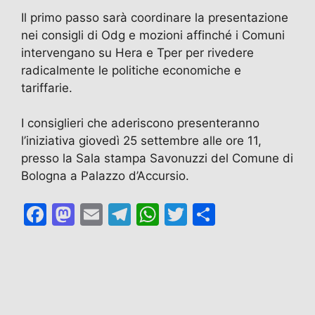
Il primo passo sarà coordinare la presentazione
nei consigli di Odg e mozioni affinché i Comuni
intervengano su Hera e Tper per rivedere
radicalmente le politiche economiche e
tariffarie.
I consiglieri che aderiscono presenteranno
l’iniziativa giovedì 25 settembre alle ore 11,
presso la Sala stampa Savonuzzi del Comune di
Bologna a Palazzo d’Accursio.
F
M
E
T
W
T
C
a
a
m
el
h
w
o
c
st
ai
e
at
itt
n
e
o
l
gr
s
er
di
b
d
a
A
vi