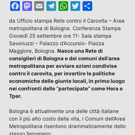
F
M
E
T
W
T
C
a
a
m
el
h
w
o
da Ufficio stampa Rete contro il Carovita – Area
c
st
ai
e
at
itt
n
metropolitana di Bologna. Conferenza Stampa
e
o
l
gr
s
er
di
Giovedì 25 settembre ore 11- Sala stampa
b
d
a
A
vi
Savonuzzi – Palazzo d’Accursio- Piazza
Maggiore, Bologna.
Nasce una Rete di
o
o
m
p
di
consiglieri di Bologna e dei comuni dell’area
o
n
p
metropolitana per avviare azioni condivise
k
contro il carovita, per invertire le politiche
economiche delle giunte locali, in primo luogo
nei confronti delle “partecipate” come Hera e
Tper.
Bologna è attualmente una delle città italiane
con il più alto costo della vita, i Comuni dell’Area
Metropolitana risentono drammaticamente dello
stesso fenomeno.