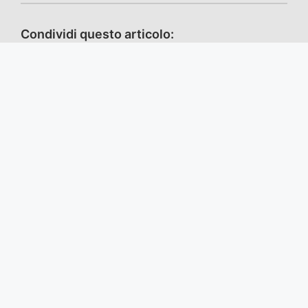
Condividi questo articolo:
Facebook
X / Twitter
Telegram
WhatsApp
Mastodon
TikTok
VK
Email