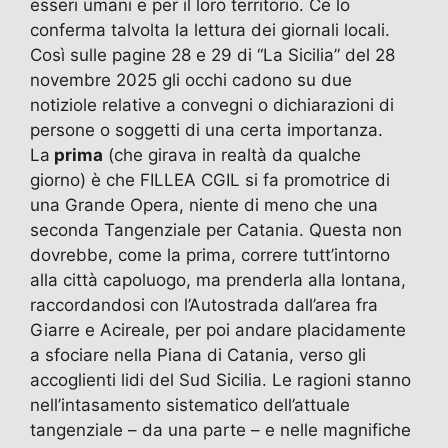
esseri umani e per il loro territorio. Ce lo
e
o
l
gr
s
er
di
conferma talvolta la lettura dei giornali locali.
b
d
a
A
vi
Così sulle pagine 28 e 29 di “La Sicilia” del 28
novembre 2025 gli occhi cadono su due
o
o
m
p
di
notiziole relative a convegni o dichiarazioni di
o
n
p
persone o soggetti di una certa importanza.
k
La
prima
(che girava in realtà da qualche
giorno) è che FILLEA CGIL si fa promotrice di
una Grande Opera, niente di meno che una
seconda Tangenziale per Catania. Questa non
dovrebbe, come la prima, correre tutt’intorno
alla città capoluogo, ma prenderla alla lontana,
raccordandosi con l’Autostrada dall’area fra
Giarre e Acireale, per poi andare placidamente
a sfociare nella Piana di Catania, verso gli
accoglienti lidi del Sud Sicilia. Le ragioni stanno
nell’intasamento sistematico dell’attuale
tangenziale – da una parte – e nelle magnifiche