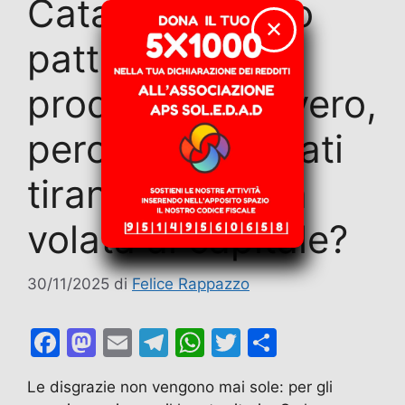
Catania: Il solito
✕
patto fra
produttori? ovvero,
perché i sindacati
tirano ancora la
volata al capitale?
30/11/2025
di
Felice Rappazzo
F
M
E
T
W
T
C
a
a
m
el
h
w
o
Le disgrazie non vengono mai sole: per gli
c
st
ai
e
at
itt
n