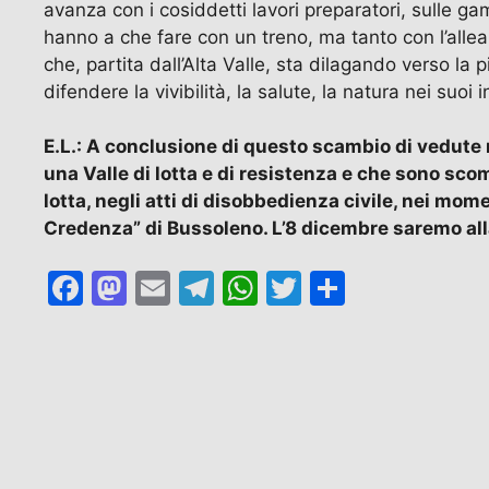
avanza con i cosiddetti lavori preparatori, sulle g
hanno a che fare con un treno, ma tanto con l’allean
che, partita dall’Alta Valle, sta dilagando verso la
difendere la vivibilità, la salute, la natura nei suoi 
E.L.: A conclusione di questo scambio di vedute
una Valle di lotta e di resistenza e che sono sco
lotta, negli atti di disobbedienza civile, nei mom
Credenza” di Bussoleno. L’8 dicembre saremo al
F
M
E
T
W
T
C
a
a
m
el
h
w
o
c
st
ai
e
at
itt
n
e
o
l
gr
s
er
di
b
d
a
A
vi
o
o
m
p
di