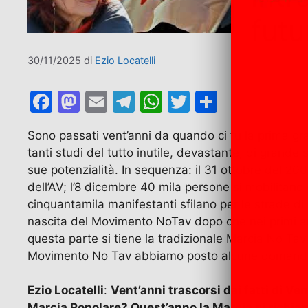
futu
30/11/2025
di
Ezio Locatelli
F
M
E
T
W
T
C
a
a
m
el
h
w
o
Sono passati vent’anni da quando ci fu la prima gra
c
st
ai
e
at
itt
n
tanti studi del tutto inutile, devastante, di grande
e
o
l
gr
s
er
di
sue potenzialità. In sequenza: il 31 ottobre del 2005
b
d
a
A
vi
dell’AV; l’8 dicembre 40 mila persone si mobilitano 
cinquantamila manifestanti sfilano per le strade di
o
o
m
p
di
nascita del Movimento NoTav dopo che nei primi anni
o
n
p
questa parte si tiene la tradizionale Marcia No Tav p
k
Movimento No Tav abbiamo posto alcune domand
Ezio Locatelli
:
Vent’anni trascorsi dai fatti di Ven
Marcia Popolare? Quest’anno la Marcia si richia