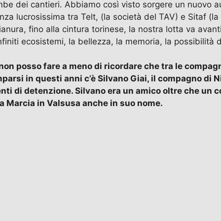
ambe dei cantieri. Abbiamo così visto sorgere un nuovo au
za lucrosissima tra Telt, (la società del TAV) e Sitaf (la
 pianura, fino alla cintura torinese, la nostra lotta va a
infiniti ecosistemi, la bellezza, la memoria, la possibilità d
 non posso fare a meno di ricordare che tra le compag
mparsi in questi anni c’è Silvano Giai, il compagno di 
enti di detenzione. Silvano era un amico oltre che un 
la Marcia in Valsusa anche in suo nome.