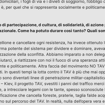
 domiciliari, i fogli di via e i divieti di soggiorno, l’obbl
i è, per quel che si rappresenta socialmente e politicame
o di partecipazione, d cultura, di solidarietà, di azion
nazionale. Come ha potuto durare così tanto? Quali son
ione e cancellare ogni resistenza, ha invece ottenuto l’e
, arma potente del sistema per dividere e dominare, aveva
orizzazione della sconfitta. Abbiamo imparato a non deleg
arci, a riattizzare con noi il fuoco di una speranza attiva
te e politicamente. Altra faccia del movimento NO TAV è 
ti. In questi tempi la lotta contro il TAV è più che mai op
co sono diventati linee di penetrazione militar-capitalist
– Kiev, il progetto TAV, svestiti i panni del traffico me
 a intrecciare legami con le tante, spesso sconosciute lo
ificazione che cancella foreste, praterie, taglia falde ac
o sul percorso del TAV. In realtà, nulla dell’opera vera 