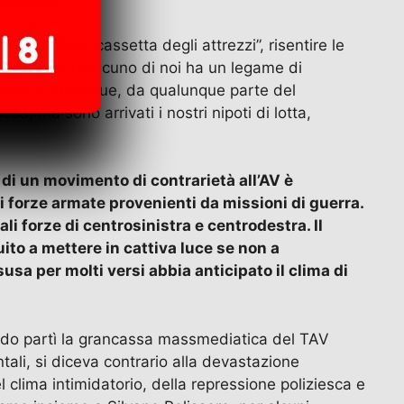
ordine la “cassetta degli attrezzi”, risentire le
se, con cui qualcuno di noi ha un legame di
fo dato a chiunque, da qualunque parte del
sa; ma sono arrivati i nostri nipoti di lotta,
 di un movimento di contrarietà all’AV è
i forze armate provenienti da missioni di guerra.
li forze di centrosinistra e centrodestra. Il
ito a mettere in cattiva luce se non a
usa per molti versi abbia anticipato il clima di
ando partì la grancassa massmediatica del TAV
tali, si diceva contrario alla devastazione
clima intimidatorio, della repressione poliziesca e