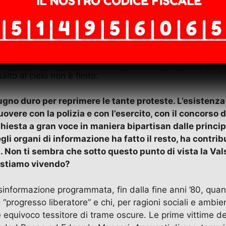
mente malinconica rimembranza: è esaminare e rimettere in 
ei popoli che lottano, prima di tutti il popolo palestine
 è continuare a “sentire sulla propria guancia lo schiaf
portati via il tempo inesorabile, lasciando un vuoto che pe
lto al cielo non è finito.
pugno duro per reprimere le tante proteste. L’esistenza
vere con la polizia e con l’esercito, con il concorso d
chiesta a gran voce in maniera bipartisan dalle principa
i organi di informazione ha fatto il resto, ha contribu
. Non ti sembra che sotto questo punto di vista la Vals
e stiamo vivendo?
isinformazione programmata, fin dalla fine anni ’80, qu
“progresso liberatore” e chi, per ragioni sociali e ambien
uivoco tessitore di trame oscure. Le prime vittime del 