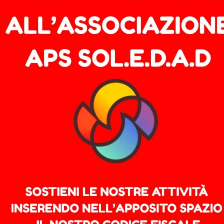
ro è nella nostra lotta”
nde sollevazione popolare in Valsusa contro la linea di A
 spreco di risorse pubbliche, per di più in presenza di un
 migliaia di persone si rivoltano contro l’occupazione dei
e respingono per la seconda volta le forze dell’ordine al
 Torino contro l’AV e le grandi opere affaristiche. Un cr
 ‘90 nascono le prime iniziative, i primi comitati contro
arte a chiusura di un ciclo di incontri e iniziative varie.
e.
aus sono tanti. Qual è il significato del ritrovarsi ogn
ma significativamente anche alla lotta del popolo pal