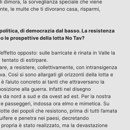
igo di dimora, la sorveglianza speciale che viene
nte, le multe che ti divorano casa, risparmi,
e politica, di democrazia dal basso. La resistenza
o le prospettive della lotta No Tav?
ffetto opposto: sulle barricate è rinata in Valle la
 tentato di estirpare.
are, a resistere, collettivamente, con intransigenza
. Così si sono allargati gli orizzonti della lotta e
l’aiuto concreto ai tanti che attraversano la
posizione alla guerra. Infatti nel disegno
ica da nord a sud e da ovest ad est. Per la nostra
rci e passeggeri, indossa ora elmo e mimetica. Su
tte dei popoli che resistono, prima di tutti l’amata
quifere e penetra nei paesi, decretando
e propria è stato realizzato, ma la devastazione