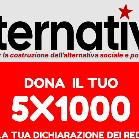
 la costruzione dell'alternativa sociale e po
ITALIA
EUROPA/MONDO
DAI TERRITORI
TEMI
’anni di movimento No 
o: “Abbiamo imparato 
ansigenza e tenerezza. 