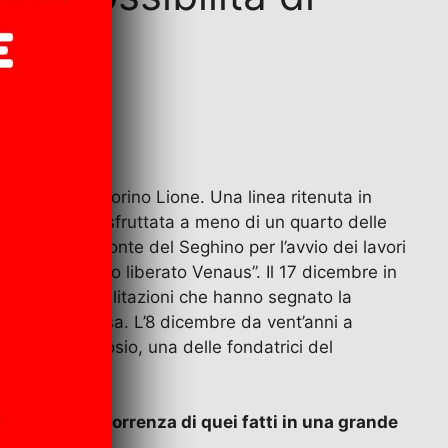
lta Velocità Torino Lione. Una linea ritenuta in
a linea storica sfruttata a meno di un quarto delle
 terreni sul Ponte del Seghino per l’avvio dei lavori
 grido “abbiamo liberato Venaus”. Il 17 dicembre in
escendo di mobilitazioni che hanno segnato la
 l’AV in Valsusa. L’8 dicembre da vent’anni a
 A Nicoletta Dosio, una delle fondatrici del
i anno nella ricorrenza di quei fatti in una grande
estinese…