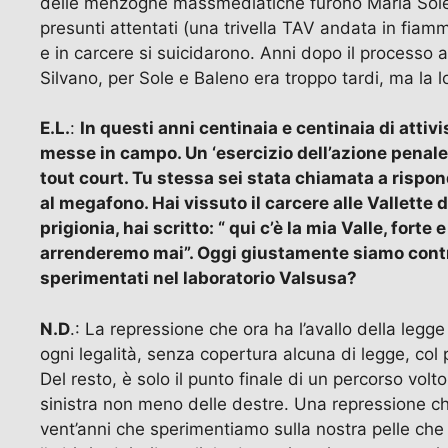
delle menzogne massmediatiche furono Maria Soled
presunti attentati (una trivella TAV andata in fiamme
e in carcere si suicidarono. Anni dopo il processo 
Silvano, per Sole e Baleno era troppo tardi, ma la l
E.L.
:
In questi anni centinaia e centinaia di attiv
messe in campo. Un ‘esercizio dell’azione penale a
tout court. Tu stessa sei stata chiamata a risponde
al megafono. Hai vissuto il carcere alle Vallette di
prigionia, hai scritto: “ qui c’è la mia Valle, for
arrenderemo mai”. Oggi giustamente siamo contro
sperimentati nel laboratorio Valsusa?
N.D
.: La repressione che ora ha l’avallo della legg
ogni legalità, senza copertura alcuna di legge, col
Del resto, è solo il punto finale di un percorso volto
sinistra non meno delle destre. Una repressione c
vent’anni che sperimentiamo sulla nostra pelle che co