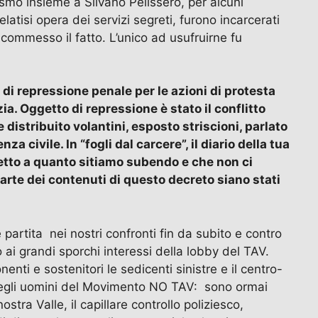
o insieme a Silvano Pelissero, per alcuni
latisi opera dei servizi segreti, furono incarcerati
 commesso il fatto. L’unico ad usufruirne fu
e di repressione penale per le azioni di protesta
ia. Oggetto di repressione è stato il conflitto
e distribuito volantini, esposto striscioni, parlato
a civile. In “fogli dal carcere”, il diario della tua
rispetto a quanto sitiamo subendo e che non ci
rte dei contenuti di questo decreto siano stati
 partita nei nostri confronti fin da subito e contro
ai grandi sporchi interessi della lobby del TAV.
nenti e sostenitori le sedicenti sinistre e il centro-
 degli uomini del Movimento NO TAV: sono ormai
tra Valle, il capillare controllo poliziesco,