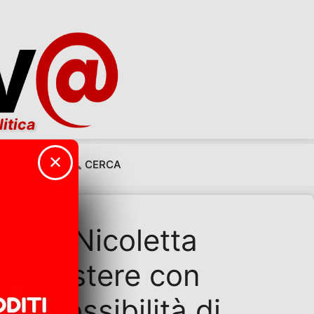
litica
✕
CHI SIAMO
CERCA
Tav. Nicoletta
a resistere con
La possibilità di