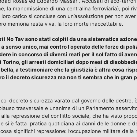
ad Rosas ed Edoardo Massari. Accusati di eco-terrorism
, la manomissione di una centralina ferroviaria), poi rive
a loro carico si concluse con un’assoluzione per non aver
oro memoria resta viva, la loro morte inaccettabile.
isti No Tav sono stati colpiti da una sistematica azion
 senso unico, mai contro l’operato delle forze di poliz
re in concorso di diversi reati per il sol fatto di aver
 Torino, gli arresti domiciliari dopo mesi di disobbedienz
te e bella, a testimoniare che la giustizia è altra cosa 
 il decreto sicurezza ma non ti sembra che in gran pa
e col decreto sicurezza varato dal governo delle destre, è
 plauso trasversale e unanime di un Parlamento asservito 
 alla repressione del conflitto sociale, che ha visto propo
he si è fatta pratica quotidiana ai danni delle donne e
sa significhi repressione: l’occupazione militare della nos