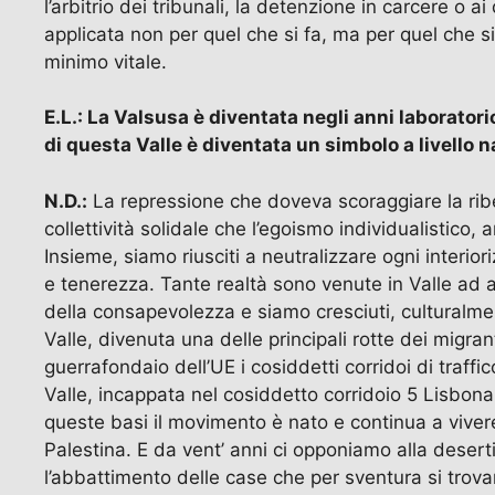
l’arbitrio dei tribunali, la detenzione in carcere o ai
applicata non per quel che si fa, ma per quel che s
minimo vitale.
E.L.: La Valsusa è diventata negli anni laboratori
di questa Valle è diventata un simbolo a livello 
N.D.:
La repressione che doveva scoraggiare la ribell
collettività solidale che l’egoismo individualistico
Insieme, siamo riusciti a neutralizzare ogni interi
e tenerezza. Tante realtà sono venute in Valle ad aiut
della consapevolezza e siamo cresciuti, culturalmen
Valle, divenuta una delle principali rotte dei migran
guerrafondaio dell’UE i cosiddetti corridoi di traffi
Valle, incappata nel cosiddetto corridoio 5 Lisbona 
queste basi il movimento è nato e continua a vivere,
Palestina. E da vent’ anni ci opponiamo alla desert
l’abbattimento delle case che per sventura si trovan