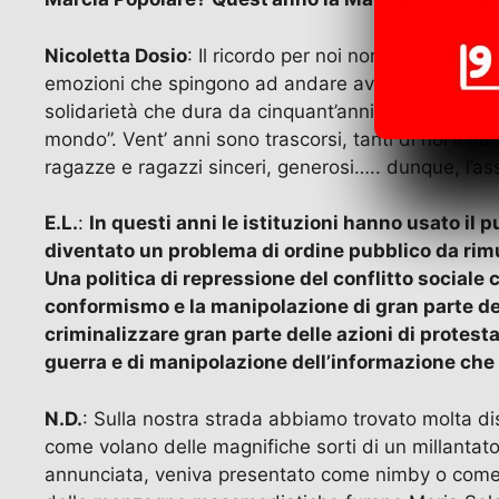
Nicoletta Dosio
: Il ricordo per noi non è semplice
emozioni che spingono ad andare avanti, al fianco d
solidarietà che dura da cinquant’anni. Nostra forza
mondo”. Vent’ anni sono trascorsi, tanti di noi li ha 
ragazze e ragazzi sinceri, generosi….. dunque, l’assa
E.L.
:
In questi anni le istituzioni hanno usato il 
diventato un problema di ordine pubblico da rimuo
Una politica di repressione del conflitto sociale 
conformismo e la manipolazione di gran parte degl
criminalizzare gran parte delle azioni di protesta
guerra e di manipolazione dell’informazione ch
N.D.
: Sulla nostra strada abbiamo trovato molta d
come volano delle magnifiche sorti di un millantato 
annunciata, veniva presentato come nimby o come eq