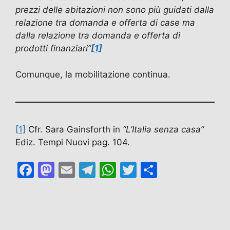
prezzi delle abitazioni non sono più guidati dalla
relazione tra domanda e offerta di case ma
dalla relazione tra domanda e offerta di
prodotti finanziari”
[1]
Comunque, la mobilitazione continua.
[1]
Cfr. Sara Gainsforth in
“L’Italia senza casa”
Ediz. Tempi Nuovi pag. 104.
F
M
E
T
W
T
C
a
a
m
el
h
w
o
c
st
ai
e
at
itt
n
e
o
l
gr
s
er
di