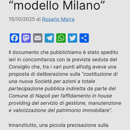
“modello Milano”
15/10/2025
di
Rosario Marra
F
M
E
T
W
T
C
a
a
m
el
h
w
o
Il documento che pubblichiamo è stato spedito
c
st
ai
e
at
itt
n
ieri in concomitanza con la prevista seduta del
e
o
l
gr
s
er
di
Consiglio che, tra i vari punti all’odg aveva una
b
d
a
A
vi
proposta di deliberazione sulla “
costituzione di
una nuova Società per azioni a totale
o
o
m
p
di
partecipazione pubblica indiretta da parte del
o
n
p
Comune di Napoli per l’affidamento in house
k
providing del servizio di gestione, manutenzione
e valorizzazione del patrimonio immobiliare”
.
Innanzitutto, una piccola precisazione sulla