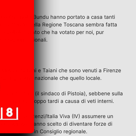
sa e Antonella Bundu hanno portato a casa tanti
gge elettorale della Regione Toscana sembra fatta
e dell’elettorato che ha votato per noi, pur
nsiglieri regionali.
 Meloni, Salvini e Taiani che sono venuti a Firenze
ia il governo nazionale che quello locale.
oro candidatura (il sindaco di Pistoia), sebbene sulla
, è partita troppo tardi a causa di veti interni.
 visto Matteo Renzi/Italia Viva (IV) assumere un
opposizione, hanno scelto di diventare forze di
a più di prima in Consiglio regionale.