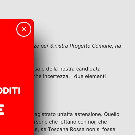
✕
munale di Firenze per Sinistra Progetto Comune, ha
e di Toscana Rossa e della nostra candidata
o ancora qualche incertezza, i due elementi
one, abbiamo registrato un’alta astensione. Quello
Conosco tante persone che lottano con noi, che
metto di dire che, se Toscana Rossa non si fosse