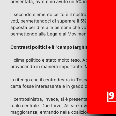
presentata, avremmo avuto un 5% in più di astens
Il secondo elemento certo è il nostro risultato im
voti, permettendoci di superare il 5% con la candi
apposta per dire alle persone che votare non serve 
permettendo alla Lega e al Movimento 5 Stelle, che
Contrasti politici e il “campo larghissimo”
Il clima politico è stato molto teso. Abbiamo assis
provocando in maniera importante. Migliaia di pers
Io ritengo che il centrodestra in Toscana abbia fatto
carta fosse interessante e in grado di esprimere una
Il centrosinistra, invece, si è presentato con il co
ruolo centrale. Due forze, Alleanza Verdi Sinistra 
maggioranza, entrando nella coalizione di Eugenio Gia