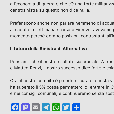
all’economia di guerra e che c’è una forte militariz
centrosinistra su questo non dice nulla.
Preferiscono anche non parlare nemmeno di acqua pu
accaduto la settimana scorsa a Firenze: avevamo p
momento perché c’erano posizioni contrastanti all’
Il futuro della Sinistra di Alternativa
Pensiamo che il nostro risultato sia cruciale. A fro
e Matteo Renzi, il nostro successo dice forte e chiar
Ora, il nostro compito è prenderci cura di questa v
ha superato il 5% possa permetterci di entrare in C
e nei consigli comunali, e continueremo senza sosta 
F
M
E
T
W
T
C