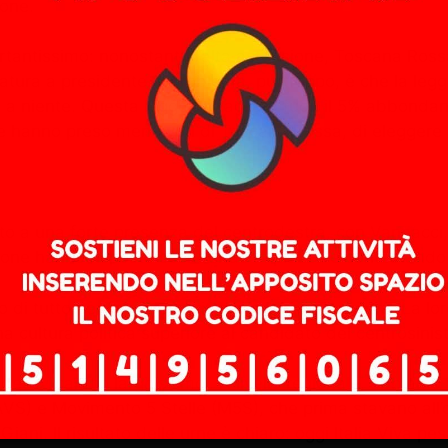
ione.
portantissimo: nonostante l’alta astensione, Toscana Ros
datura a presidente. Il problema, purtroppo, è che la le
a niente. Questa legge ha tagliato fuori il 5% abbondant
 hanno preso meno voti di Toscana Rossa, di eleggere co
tito a una forte presenza del centrodestra, con Vannacci,
one hanno risposto scendendo in piazza e contestando s
 di tutto per favorire la vittoria del centrosinistra. La l
 cultura politica superiore al candidato del centrosinistra
siddetto “campo larghissimo”. A livello regionale, abbiamo
(AVS) e Movimento 5 Stelle (M5S), che prima stavano all’
ni. Il risultato delle urne è chiaro: oggi Italia Viva pes