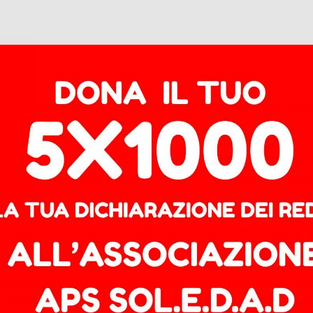
n Toscana che Dmitrij Palagi, capogruppo in Consiglio Co
à di raccontare quella che è stata l’esperienza elettoral
re dalla proclamazione dei risultati, e sebbene abbiam
ione Toscana vanti una tradizione di grande partecipazi
larismo imposto dall’alto, esiste una profonda sfiducia. 
a che ritengono che votare non serva a niente. E mi per