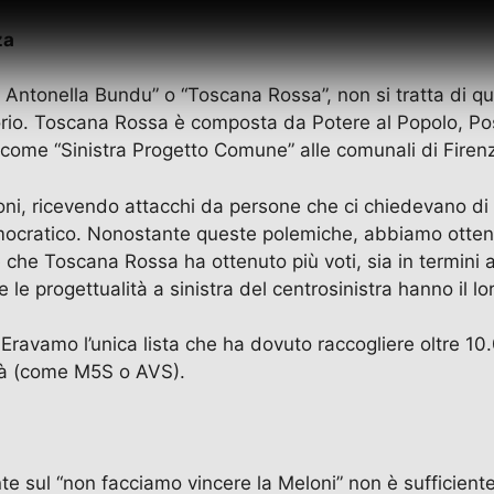
za
Antonella Bundu” o “Toscana Rossa”, non si tratta di qu
torio. Toscana Rossa è composta da Potere al Popolo, Po
 come “Sinistra Progetto Comune” alle comunali di Firenz
i, ricevendo attacchi da persone che ci chiedevano di all
mocratico. Nonostante queste polemiche, abbiamo ottenuto
 che Toscana Rossa ha ottenuto più voti, sia in termini a
le progettualità a sinistra del centrosinistra hanno il lo
Eravamo l’unica lista che ha dovuto raccogliere oltre 10
ità (come M5S o AVS).
te sul “non facciamo vincere la Meloni” non è sufficient