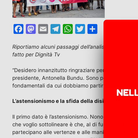
F
M
E
T
W
T
C
a
a
m
el
h
w
o
c
st
ai
e
at
itt
n
Riportiamo alcuni passaggi dell’analisi del voto i
fatto per Dignità Tv
e
o
l
gr
s
er
di
b
d
a
A
vi
“Desidero innanzitutto ringraziare per l’opportunit
o
o
m
p
di
presidente, Antonella Bundu. Sono passate poche o
o
n
p
fondamentali da cui dobbiamo partire sono certi.
k
L’astensionismo e la sfida della disillusione
Il primo dato è l’astensionismo. Nonostante la Reg
che voglio sottolineare è che, al di fuori del bipo
partecipano alle vertenze e alle manifestazioni, m