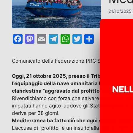
21/10/2025
F
M
E
T
W
T
C
a
a
m
el
h
w
o
c
st
ai
e
at
itt
n
Comunicato della Federazione PRC Siracusa/Ragu
e
o
l
gr
s
er
di
b
d
a
A
vi
Oggi, 21 ottobre 2025, presso il Tribunale di R
l’equipaggio della nave umanitaria Mare Jonio e
o
o
m
p
di
clandestina “aggravato dal profitto” per aver sa
o
n
p
Rivendichiamo con forza che salvare vite non è un c
k
imputati hanno agito laddove gli Stati europei e il
deriva per 38 giorni.
Mediterranea ha fatto ciò che ogni società civile
L’accusa di “profitto” è un insulto alla verità: i 1