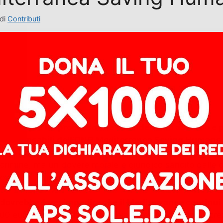
di
Contributi
sa.
agusa si apre un processo che consideriamo assurdo e 
 i responsabili dell’ONG Mediterranea Saving Humans
lvato 27 persone in mare nel settembre 2020.
rimine, ma un dovere morale e giuridico sancito dalle co
 governo italiano hanno scelto la vergognosa strada dell
 dovrebbe fare: impedire che il Mediterraneo continui
25.000 euro versati dalla compagnia Maersk non sono il prez