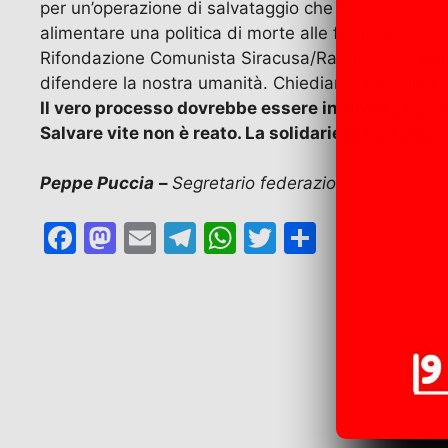
per un’operazione di salvataggio che lo stesso Stato
alimentare una politica di morte alle frontiere.
Rifondazione Comunista Siracusa/Ragusa sarà al fian
difendere la nostra umanità. Chiediamo l’assoluzion
Il vero processo dovrebbe essere intentato contro
Salvare vite non è reato. La solidarietà non si pr
Peppe Puccia
–
Segretario federazione Siracusa/
F
M
E
T
W
T
C
a
a
m
el
h
w
o
c
st
ai
e
at
itt
n
e
o
l
gr
s
er
di
b
d
a
A
vi
o
o
m
p
di
o
n
p