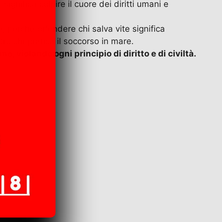
ignifica colpire il cuore dei diritti umani e
, perché difendere chi salva vite significa
ro chi pratica il soccorso in mare.
 violando ogni principio di diritto e di civiltà.