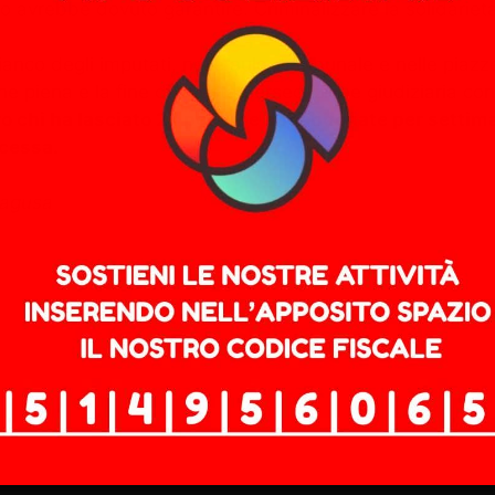
 avrebbe dovuto garantire. Criminalizzare la solidarietà s
co degli imputati, nelle aule di tribunale e nelle piazze
e piena e la fine di questa persecuzione giudiziaria cont
 chi ha lasciato 27 persone abbandonate per settimane,
ocessa.
Ragusa