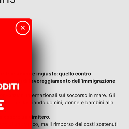
✕
profondamente ingiusto: quello contro
, accusati di favoreggiamento dell’immigrazione
nvenzioni internazionali sul soccorso in mare. Gli
’omissione, lasciando uomini, donne e bambini alla
 a essere un cimitero.
zo di un traffico, ma il rimborso dei costi sostenuti