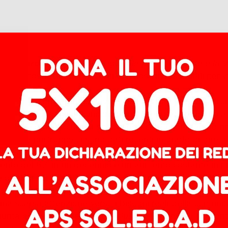
 Deambrogio
, segretario regionale per il Piemonte e l
tadini, costretti a fare i conti con costi insostenibili per
anità Federico Riboldi, evita sistematicamente di affron
n tentativi parziali e inconcludenti per mettere mano a pr
i scelte difficili: curarsi spendendo cifre esorbitanti o ri
n lusso e purtroppo ci sono dati recenti in grado di dire,
la cosiddetta spesa
out of pocket
, erogata di tasca prop
mento del 6% in un decennio e un aumento costante in pro
 degli sprechi e di bilanci, fa grandi passerelle tra i suo
io per ogni prestazione, spesso dopo mesi di attesa e d
na scarsa attenzione verso i bisogni reali della comunit
unta di cui fa parte –
ha concluso Deambrogio
– diventa