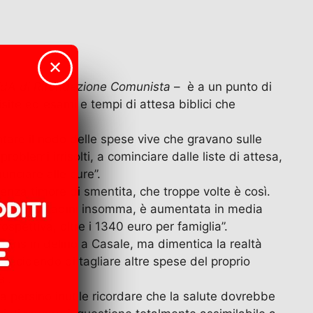
✕
a VdA di Rifondazione Comunista
– è a un punto di
 visite ed esami e tempi di attesa biblici che
tare il nodo delle spese vive che gravano sulle
oblemi irrisolti, a cominciare dalle liste di attesa,
nunciare alle cure”.
 senza timore di smentita, che troppe volte è così.
ria dai cittadini insomma, è aumentata in media
spettiva, oltre i 1340 euro per famiglia”.
i fans in delirio a Casale, ma dimentica la realtà
ecidendo di tagliare altre spese del proprio
à”.
 persino inutile ricordare che la salute dovrebbe