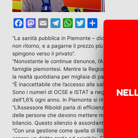
F
M
E
T
W
T
C
a
a
m
el
h
w
o
“La sanità pubblica in Piemonte –
dichiara
Alberto
c
st
ai
e
at
itt
n
non ritorno, e a pagarne il prezzo più alto sono i cit
e
o
l
gr
s
er
di
spingono verso il privato”.
b
d
a
A
vi
“Nonostante le continue denunce, l’Assessore alla S
famiglie piemontesi. Mentre la Regione si arrabatta i
o
o
m
p
di
la realtà quotidiana per migliaia di pazienti è fatta d
o
n
p
“È inaccettabile che l’accesso alla salute diventi u
k
Sono i numeri di OCSE e ISTAT a negli ultimi anni 
dell’1,6% ogni anno. In Piemonte si rileva un incre
“L’Assessore Riboldi parla di efficienza, di riduzione
delle persone che devono mettere mano al portafogl
bilancio. Questo silenzio è assordante e dimostra u
“Con una gestione come quella di Riboldi e della Gi