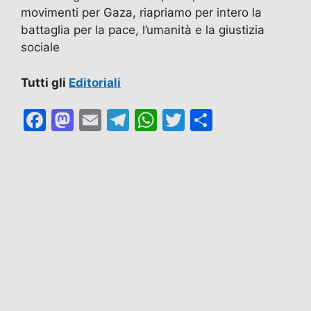
movimenti per Gaza, riapriamo per intero la
battaglia per la pace, l’umanità e la giustizia
sociale
Tutti gli
Editoriali
F
M
E
T
W
T
C
a
a
m
el
h
w
o
c
st
ai
e
at
itt
n
e
o
l
gr
s
er
di
b
d
a
A
vi
o
o
m
p
di
o
n
p
k