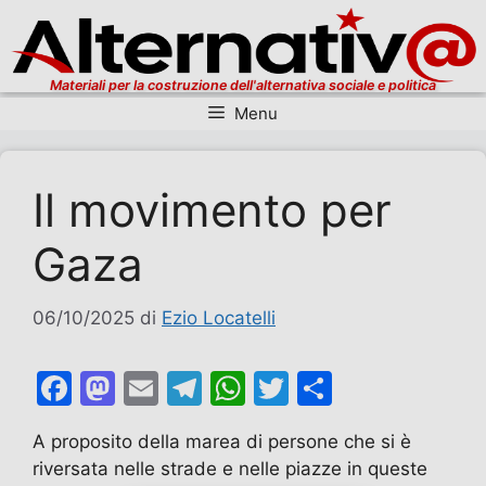
Materiali per la costruzione dell'alternativa sociale e politica
Menu
Vai al contenuto
Il movimento per
Gaza
06/10/2025
di
Ezio Locatelli
F
M
E
T
W
T
C
a
a
m
el
h
w
o
A proposito della marea di persone che si è
c
st
ai
e
at
itt
n
riversata nelle strade e nelle piazze in queste