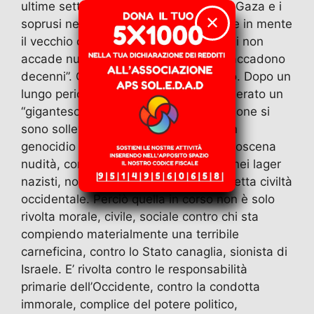
e
o
l
gr
s
er
di
ultime settimane contro il genocidio a Gaza e i
b
d
a
A
vi
✕
soprusi nei confronti della Flotilla viene in mente
il vecchio detto: “ci sono decenni in cui non
o
o
m
p
di
accade nulla e delle settimane in cui accadono
o
n
p
decenni”. Questo è ciò che è successo. Dopo un
k
lungo periodo di stallo sociale si è generato un
“gigantesco imprevisto”. Milioni di persone si
sono sollevate contro la barbarie di un
genocidio che ha luogo in tutta la sua oscena
nudità, com’è stato nel secolo scorso nei lager
nazisti, non fuori, ma dentro la cosiddetta civiltà
occidentale. Perciò quella in corso non è solo
rivolta morale, civile, sociale contro chi sta
compiendo materialmente una terribile
carneficina, contro lo Stato canaglia, sionista di
Israele. E’ rivolta contro le responsabilità
primarie dell’Occidente, contro la condotta
immorale, complice del potere politico,