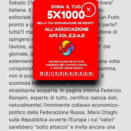
Sabato 25 ottobre. Sfoglio la stampa “libera”
c
st
ai
e
at
itt
n
✕
italiana. Il
Corriere della Sera
in un dotto
e
o
l
gr
s
er
di
editoriale di Panebianco ci racconta di un Putin
b
d
a
A
vi
pronto a ghermire non solo l’Ucraina (in parte?
tutta?) ma animato dalla segreta intenzione di
o
o
m
p
di
spingersi oltre, nelle sue mire “imperiali”;
o
n
p
l’autore, uno degli editorialisti “di punta” del
k
giornale, avverte indirettamente ma
solennemente il presidente russo che una volta
conquistati territori esterni, stranieri insomma,
non si possono governare con la forza. E
scomoda Machiavelli per fare questa
strabiliante scoperta. In pagina interna Federico
Rampini, esperto di tutto, certifica (senza dati,
naturalmente) l’imminente collasso economico-
politico della Federazione Russa. Mario Draghi
sulla
Repubblica
avverte l’Europa i cui “valori”
sarebbero “sotto attacco” e invita ancora una