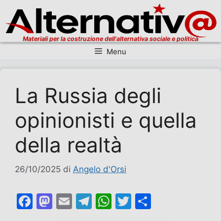
Materiali per la costruzione dell'alternativa sociale e politica
Menu
Vai al contenuto
La Russia degli
opinionisti e quella
della realtà
26/10/2025
di
Angelo d'Orsi
F
M
E
T
W
T
C
a
a
m
el
h
w
o