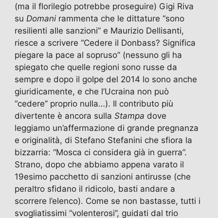
(ma il florilegio potrebbe proseguire) Gigi Riva
su
Domani
rammenta che le dittature “sono
resilienti alle sanzioni” e Maurizio Dellisanti,
riesce a scrivere “Cedere il Donbass? Significa
piegare la pace al sopruso” (nessuno gli ha
spiegato che quelle regioni sono russe da
sempre e dopo il golpe del 2014 lo sono anche
giuridicamente, e che l’Ucraina non può
“cedere” proprio nulla…). Il contributo più
divertente è ancora sulla
Stampa
dove
leggiamo un’affermazione di grande pregnanza
e originalità, di Stefano Stefanini che sfiora la
bizzarria: “Mosca ci considera già in guerra”.
Strano, dopo che abbiamo appena varato il
19esimo pacchetto di sanzioni antirusse (che
peraltro sfidano il ridicolo, basti andare a
scorrere l’elenco). Come se non bastasse, tutti i
svogliatissimi “volenterosi”, guidati dal trio