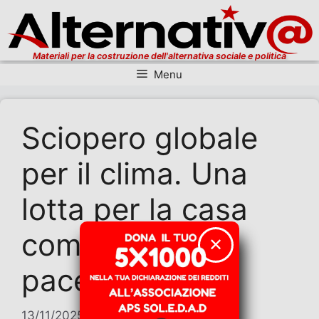
Materiali per la costruzione dell'alternativa sociale e politica
Menu
Vai al contenuto
Sciopero globale
per il clima. Una
lotta per la casa
comune, per la
✕
pace
13/11/2025
di
Alberto Deambrogio