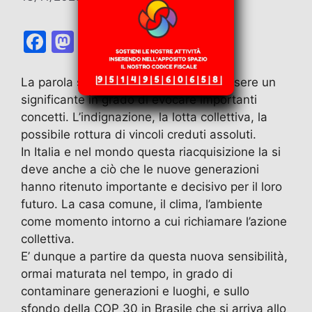
F
M
E
T
W
T
C
a
a
m
el
h
w
o
c
st
ai
e
at
itt
n
La parola sciopero sta tornando ad essere un
significante in grado di evocare importanti
e
o
l
gr
s
er
di
concetti. L’indignazione, la lotta collettiva, la
b
d
a
A
vi
possibile rottura di vincoli creduti assoluti.
o
o
m
p
di
In Italia e nel mondo questa riacquisizione la si
o
n
p
deve anche a ciò che le nuove generazioni
hanno ritenuto importante e decisivo per il loro
k
futuro. La casa comune, il clima, l’ambiente
come momento intorno a cui richiamare l’azione
collettiva.
E’ dunque a partire da questa nuova sensibilità,
ormai maturata nel tempo, in grado di
contaminare generazioni e luoghi, e sullo
sfondo della COP 30 in Brasile che si arriva allo