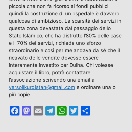
piccola che non fa ricorso ai fondi pubblici
quindi la costruzione di un ospedale è davvero
qualcosa di ambizioso. La scarsità dei servizi in
questa zona devastata dal passaggio dello
Stato Islamico, che ha distrutto l’80% delle case
e il 70% dei servizi, richiede uno sforzo
straordinario e così per me andava da sé che il
ricavato delle vendite dovesse essere
interamente investito per Dulha. Chi volesse
acquistare il libro, potrà contattare
l’associazione scrivendo una email a
versoilkurdistan@gmail.com
e ordinare una o
più copie.
F
M
E
T
W
T
C
a
a
m
el
h
w
o
c
st
ai
e
at
itt
n