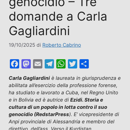
genocidio – Tre
domande a Carla
Gagliardini
19/10/2025
di
Roberto Cabrino
F
M
E
T
W
T
C
a
a
m
el
h
w
o
Carla Gagliardini
è laureata in giurisprudenza e
c
st
ai
e
at
itt
n
abilitata all’esercizio della professione forense,
e
o
l
gr
s
er
di
ha studiato e lavorato a Cuba, nel Regno Unito
b
d
a
A
vi
e in Bolivia ed è autrice di
Ezidi. Storia e
cultura di un popolo in lotta contro il suo
o
o
m
p
di
genocidio (RedstarPress
). E’ vicepresidente di
o
n
p
Anpi provinciale di Alessandria e membro del
k
direttivo dell’ass. Verso il Kurdistan