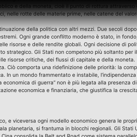
bblico e della moneta, cioè il punto di rottura attraverso 
i, nelle rotte delle materie prime, nelle catene del valore
nuazione della politica con altri mezzi. Due secoli dopo,
stremi. Ogni grande conflitto moderno è stato, in fondo,
delle risorse e delle rendite globali. Ogni decisione di p
to strategico. Gli Stati non competono più soltanto per 
elle risorse critiche, dei flussi di capitale e della moneta
a. Ciò comporta una ridefinizione delle priorità: la compe
ica. In un mondo frammentato e instabile, l’indipendenza 
a economica di guerra” non è più legata alla presenza di
azione economica e finanziaria, che giustifica la crescit
co, e viceversa ogni modello economico genera le propri
 planetaria, si frantuma in blocchi regionali. Gli Stati U
a Cina consolida la Belt and Road come sistema parallelo.