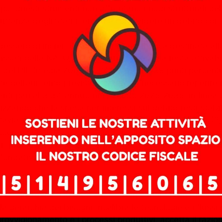
po, questi strumenti non affrontano i nodi strutturali de
a riluttanza degli Stati membri a condividere un debito com
cidessero di incrementare la spesa pubblica destinata all
 fissati dalla NATO, considerando che essa resta attivabi
1% del PIL (media 2000-2024), ovvero 2,39 punti percentuali
te dell’aumento previsto, rendendo necessario reperire 
renti pari al 3,3% annuo nel periodo 2025-2035, in line
zando che la spesa per interessi sul debito resti stabile
ttavia più elevata in paesi come l’Italia (4%), la Grecia (
coerenza politica e democratica. Quanto può spingersi 
mpromettere la propria architettura economica e istituzi
ipi fondativi della democrazia europea?
e della realtà. Quando esplode un conflitto, un Paese no
 gerarchia dei bisogni, ricalibra le tecnologie e i flussi p
approvvigionamento e i processi produttivi, accetta il raz