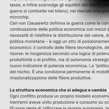
tasse, e infine sconvolge gli equilibri del debito pu
guerra si combatte nei bilanci, nei mercati energetic
microchip.
Carl von Clausewitz definiva la guerra come la conti
continuazione della politica economica con mezzi e
necessità di ridefinire la distribuzione del valore, 
politica monetaria – è oggi un atto di posizionamen
economico: il controllo delle filiere tecnologiche, d
risorse: le riorganizza secondo una logica di potenz
produttività o di profitto, ma di autonomia strateg
nuovo indicatore di potenza economica. La “politic
del rischio. È una condizione permanente di mobilit
rinazionalizzazione delle filiere produttive.
La struttura economica che si adegua e cambia
Ogni conflitto produce un proprio modello economi
trent’anni aveva unito produzione e consumo su scala
l’Europa tenta di rafforzare la propria autonomia, l