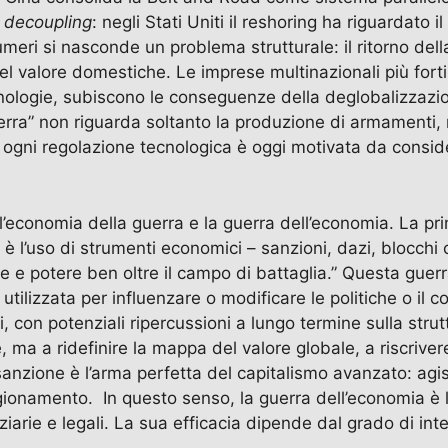
c decoupling
: negli Stati Uniti il reshoring ha riguardato
meri si nasconde un problema strutturale: il ritorno della
e del valore domestiche. Le imprese multinazionali più fo
ecnologie, subiscono le conseguenze della deglobalizzazio
erra” non riguarda soltanto la produzione di armamenti, 
, ogni regolazione tecnologica è oggi motivata da consid
economia della guerra e la guerra dell’economia. La prim
 è l’uso di strumenti economici – sanzioni, dazi, blocch
e e potere ben oltre il campo di battaglia.” Questa guerra
utilizzata per influenzare o modificare le politiche o il
tici, con potenziali ripercussioni a lungo termine sulla str
e, ma a ridefinire la mappa del valore globale, a riscrive
a sanzione è l’arma perfetta del capitalismo avanzato: agi
gionamento. In questo senso, la guerra dell’economia è
nziarie e legali. La sua efficacia dipende dal grado di i