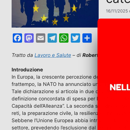
16/11/2025
F
M
E
T
W
T
C
a
a
m
el
h
w
o
c
st
ai
e
at
itt
n
Tratto da
Lavoro e Salute
– di
Roberto Romano
, e
e
o
l
gr
s
er
di
Introduzione
b
d
a
A
vi
In Europa, la crescente percezione del rischio legato
o
o
m
p
di
frattempo, la NATO ha annunciato un aumento degli 
o
n
p
Tale dichiarazione si articola in due direttrici pri
definizione concordata di spesa per la difesa della
k
Capacità dell’Alleanza”. La seconda stabilisce che “l’
reti, la preparazione civile, la resilienza, l’innovaz
Sebbene l’Unione Europea abbia introdotto la possibi
settore, prevedendo l’esclusione dal computo del defi