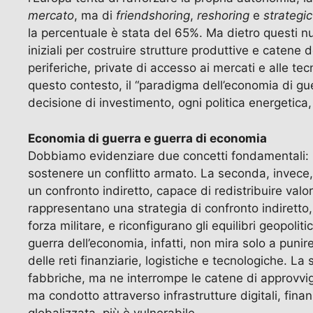
mercato
, ma di
friendshoring
,
reshoring
e
strategi
la percentuale è stata del 65%. Ma dietro questi nu
iniziali per costruire strutture produttive e caten
periferiche, private di accesso ai mercati e alle t
questo contesto, il “paradigma dell’economia di gu
decisione di investimento, ogni politica energetica
Economia di guerra e guerra di economia
Dobbiamo evidenziare due concetti fondamentali: l’
sostenere un conflitto armato. La seconda, invece,
un confronto indiretto, capace di redistribuire valor
rappresentano una strategia di confronto indiretto, 
forza militare, e riconfigurano gli equilibri geopoli
guerra dell’economia, infatti, non mira solo a punir
delle reti finanziarie, logistiche e tecnologiche. L
fabbriche, ma ne interrompe le catene di approvvi
ma condotto attraverso infrastrutture digitali, fina
globalizzata, più è vulnerabile.