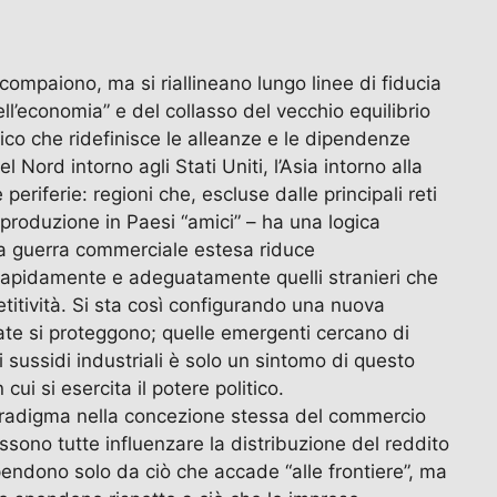
compaiono, ma si riallineano lungo linee di fiducia
ll’economia” e del collasso del vecchio equilibrio
ico che ridefinisce le alleanze e le dipendenze
ord intorno agli Stati Uniti, l’Asia intorno alla
periferie: regioni che, escluse dalle principali reti
a produzione in Paesi “amici” – ha una logica
Una guerra commerciale estesa riduce
e rapidamente e adeguatamente quelli stranieri che
titività. Si sta così configurando una nuova
zate si proteggono; quelle emergenti cercano di
dei sussidi industriali è solo un sintomo di questo
ui si esercita il potere politico.
aradigma nella concezione stessa del commercio
possono tutte influenzare la distribuzione del reddito
ipendono solo da ciò che accade “alle frontiere”, ma