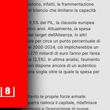
l progetto. Persistono, infatti, la frammentazione
une e i vincoli di bilancio che limitano la capacità
a difesa fino al 3,5% del PIL, la clausola europea
le solo per quattro anni. Attualmente, la spesa
 al di sotto del target dell’Alleanza. In altri
risorse aggiuntive per circa un punto percentuale di
a con la media del 2000-2024, ciò implicherebbe un
 a poco più di 270 miliardi di euro l’anno per l’area
3,5%) e la Spagna (2,5%). In ultima analisi, l’aumento
un’Unione che non dispone ancora di un autentico
onale? Esiste una soglia oltre la quale la spesa per
n mobilita soltanto le proprie forze armate:
roduttivi. La guerra rialloca il capitale, ridefinisce
ionamento dei consumi e l’imposizione di nuove