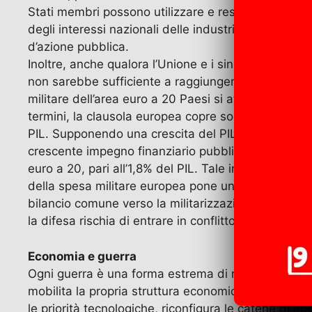
Stati membri possono utilizzare e restituire nel tem
degli interessi nazionali delle industrie militari, l
d’azione pubblica.
Inoltre, anche qualora l’Unione e i singoli Stati de
non sarebbe sufficiente a raggiungere gli obiettivi
militare dell’area euro a 20 Paesi si attesta all’1,1
termini, la clausola europea copre soltanto una par
PIL. Supponendo una crescita del PIL a prezzi cor
crescente impegno finanziario pubblico, anche ipotiz
euro a 20, pari all’1,8% del PIL. Tale incidenza è tu
della spesa militare europea pone un problema di 
bilancio comune verso la militarizzazione, senza co
la difesa rischia di entrare in conflitto con i princ
Economia e guerra
Ogni guerra è una forma estrema di riorganizzazion
mobilita la propria struttura economica, ridefinisce la
le priorità tecnologiche, riconfigura le catene di 