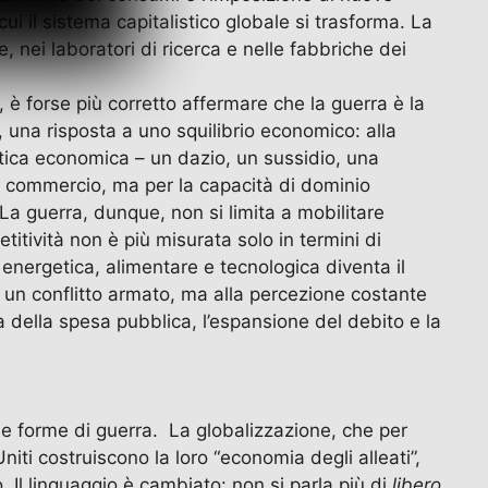
cui il sistema capitalistico globale si trasforma. La
, nei laboratori di ricerca e nelle fabbriche dei
 è forse più corretto affermare che la guerra è la
 una risposta a uno squilibrio economico: alla
olitica economica – un dazio, un sussidio, una
il commercio, ma per la capacità di dominio
. La guerra, dunque, non si limita a mobilitare
titività non è più misurata solo in termini di
energetica, alimentare e tecnologica diventa il
 un conflitto armato, ma alla percezione costante
a della spesa pubblica, l’espansione del debito e la
e forme di guerra. La globalizzazione, che per
niti costruiscono la loro “economia degli alleati”,
 Il linguaggio è cambiato: non si parla più di
libero