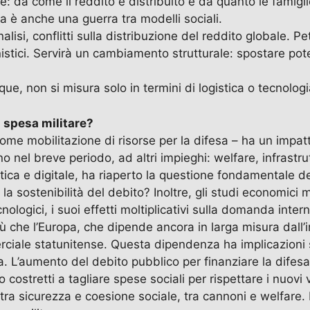
 da come il reddito è distribuito e da quanto le famigl
a è anche una guerra tra modelli sociali.
lisi, conflitti sulla distribuzione del reddito globale. P
nistici. Servirà un cambiamento strutturale: spostare pot
, non si misura solo in termini di logistica o tecnologi
a spesa militare?
come mobilitazione di risorse per la difesa – ha un impat
el breve periodo, ad altri impieghi: welfare, infrastruttu
etica e digitale, ha riaperto la questione fondamentale d
a sostenibilità del debito? Inoltre, gli studi economici
logici, i suoi effetti moltiplicativi sulla domanda intern
 più che l’Europa, che dipende ancora in larga misura dall’
erciale statunitense. Questa dipendenza ha implicazioni s
L’aumento del debito pubblico per finanziare la difesa, in
o costretti a tagliare spese sociali per rispettare i nuov
”: tra sicurezza e coesione sociale, tra cannoni e welfar