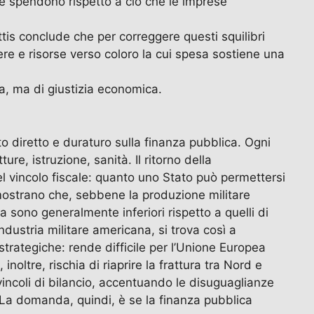
ie spendono rispetto a ciò che le imprese
ettis conclude che per correggere questi squilibri
ere e risorse verso coloro la cui spesa sostiene una
a, ma di giustizia economica.
to diretto e duraturo sulla finanza pubblica. Ogni
re, istruzione, sanità. Il ritorno della
el vincolo fiscale: quanto uno Stato può permettersi
 mostrano che, sebbene la produzione militare
a sono generalmente inferiori rispetto a quelli di
industria militare americana, si trova così a
trategiche: rende difficile per l’Unione Europea
oltre, rischia di riaprire la frattura tra Nord e
i vincoli di bilancio, accentuando le disuguaglianze
e. La domanda, quindi, è se la finanza pubblica