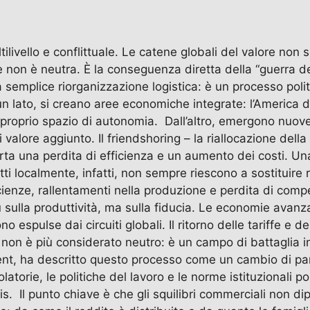
vello e conflittuale. Le catene globali del valore non s
e non è neutra. È la conseguenza diretta della “guerra de
semplice riorganizzazione logistica: è un processo polit
ato, si creano aree economiche integrate: l’America del N
un proprio spazio di autonomia. Dall’altro, emergono nuove 
valore aggiunto. Il friendshoring – la riallocazione dell
porta una perdita di efficienza e un aumento dei costi. 
tti localmente, infatti, non sempre riescono a sostituir
ienze, rallentamenti nella produzione e perdita di compe
ù sulla produttività, ma sulla fiducia. Le economie avan
no espulse dai circuiti globali. Il ritorno delle tariffe e 
non è più considerato neutro: è un campo di battaglia in c
nt, ha descritto questo processo come un cambio di p
golatorie, le politiche del lavoro e le norme istituzionali 
tis. Il punto chiave è che gli squilibri commerciali non d