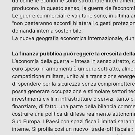
da come le economie sono strutturate internamente:
producono. In questo senso, la guerra dell’economi
Le guerre commerciali e valutarie sono, in ultima ana
“non basteranno accordi bilaterali o gesti protezio
domanda interna sostenibile.”
La nuova geografia economica internazionale, dunque
La finanza pubblica può reggere la crescita dell
L’economia della guerra – intesa in senso stretto, 
euro speso in armamenti è un euro sottratto, almeno n
competizione militare, unito alla transizione energ
di spendere per la sicurezza senza compromettere l
possa generare occupazione e stimolare settori tecno
investimenti civili in infrastrutture o servizi, tanto
finanziare, di fatto, una parte della bilancia comm
costruire una politica di difesa realmente autonoma. 
Sud Europa. I Paesi con spazi fiscali limitati sarann
interne. Si profila così un nuovo “trade-off fiscale