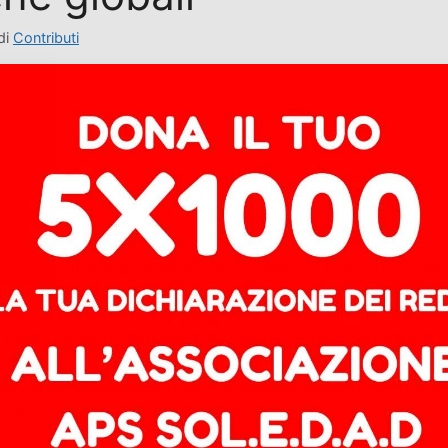
di
Contributi
conomista
 all’instabilità geopolitica ha accelerato il dibattito sul
impegni di spesa militare, sebbene privo di valore giuri
ncipali. La prima prevede che “entro il 2035 almeno il 3,5
 NATO, al finanziamento dei requisiti fondamentali della 
1,5% del PIL annuo sia impiegato, tra l’altro, per la prote
ione e il rafforzamento della base industriale della difesa”.
lità di attivare la clausola di salvaguardia nel Patto di
cit della spesa militare fino all’1% del PIL, e abbia istit