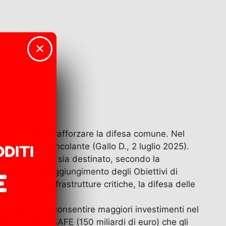
✕
la necessità di rafforzare la difesa comune. Nel
dicamente vincolante (Gallo D., 2 luglio 2025).
% del PIL annuo sia destinato, secondo la
difesa e al raggiungimento degli Obiettivi di
zione delle infrastrutture critiche, la difesa delle
 Stabilità per consentire maggiori investimenti nel
uito il fondo SAFE (150 miliardi di euro) che gli