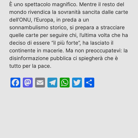
È uno spettacolo magnifico. Mentre il resto del
mondo rivendica la sovranità sancita dalle carte
dell’ONU, l’Europa, in preda a un
sonnambulismo storico, si prepara a stracciare
quelle carte per seguire chi, l’ultima volta che ha
deciso di essere “il più forte”, ha lasciato il
continente in macerie. Ma non preoccupatevi: la
disinformazione pubblica ci spiegherà che è
tutto per la pace.
F
M
E
T
W
T
C
a
a
m
el
h
w
o
c
st
ai
e
at
itt
n
e
o
l
gr
s
er
di
b
d
a
A
vi
o
o
m
p
di