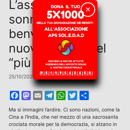
L’asse dei
✕
sonnambuli,
benvenuti nel
nuovo Ordine del
“più forte”
25/10/2025
di
Marco Nesci
F
M
E
T
W
T
C
a
a
m
el
h
w
o
Ma si immagini l’ardire. Ci sono nazioni, come la
c
st
ai
e
at
itt
n
Cina e l’India, che nel mezzo di una sacrosanta
e
o
l
gr
s
er
di
crociata morale per la democrazia, si alzano in