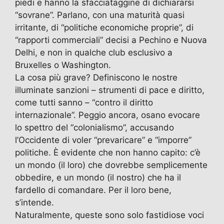
b
d
a
A
vi
piedi e hanno la sfacciataggine di dichiararsi
“sovrane”. Parlano, con una maturità quasi
o
o
m
p
di
irritante, di “politiche economiche proprie”, di
o
n
p
“rapporti commerciali” decisi a Pechino e Nuova
k
Delhi, e non in qualche club esclusivo a
Bruxelles o Washington.
La cosa più grave? Definiscono le nostre
illuminate sanzioni – strumenti di pace e diritto,
come tutti sanno – “contro il diritto
internazionale”. Peggio ancora, osano evocare
lo spettro del “colonialismo”, accusando
l’Occidente di voler “prevaricare” e “imporre”
politiche. È evidente che non hanno capito: c’è
un mondo (il loro) che dovrebbe semplicemente
obbedire, e un mondo (il nostro) che ha il
fardello di comandare. Per il loro bene,
s’intende.
Naturalmente, queste sono solo fastidiose voci