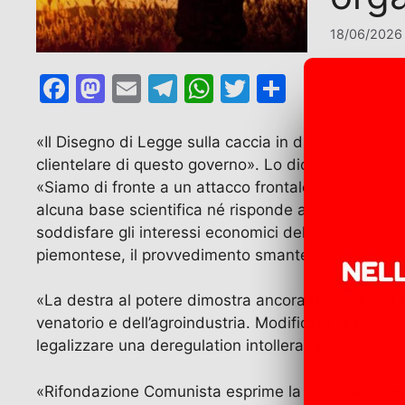
18/06/2026
F
M
E
T
W
T
C
a
a
m
el
h
w
o
c
st
ai
e
at
itt
n
«Il Disegno di Legge sulla caccia in discussione o
clientelare di questo governo». Lo dichiara in una
e
o
l
gr
s
er
di
«Siamo di fronte a un attacco frontale e senza prec
b
d
a
A
vi
alcuna base scientifica né risponde a reali esigen
o
o
m
p
di
soddisfare gli interessi economici delle grandi orga
o
n
p
piemontese, il provvedimento smantella anni di norm
k
«La destra al potere dimostra ancora una volta di 
venatorio e dell’agroindustria. Modificare le regole p
legalizzare una deregulation intollerabile».
«Rifondazione Comunista esprime la più totale conda