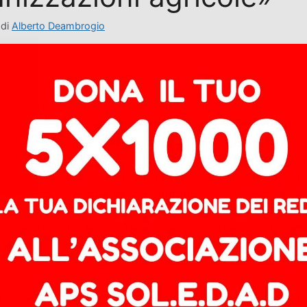
di
Alberto Deambrogio
ggi al Senato è un provvedimento pessimo e vergognoso, 
 nota fortemente critica Alberto Deambrogio, segretario
edenti alla tutela della fauna selvatica e della biodive
ze ambientali o di sicurezza. Al contrario, rappresenta 
nizzazioni agricole e i profitti della lobby dei produttor
ative di salvaguardia del territorio:
voler attaccare l’equilibrio ecologico del Paese per ass
er liberalizzare di fatto l’attività venatoria significa met
nna verso questa deriva oscurantista. Saremo al fianco 