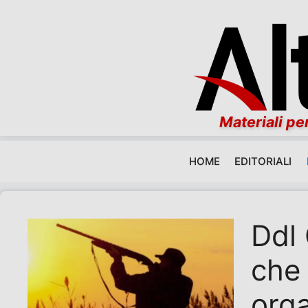
Materiali per
HOME
EDITORIALI
Vai al contenuto
Ddl
che 
orga