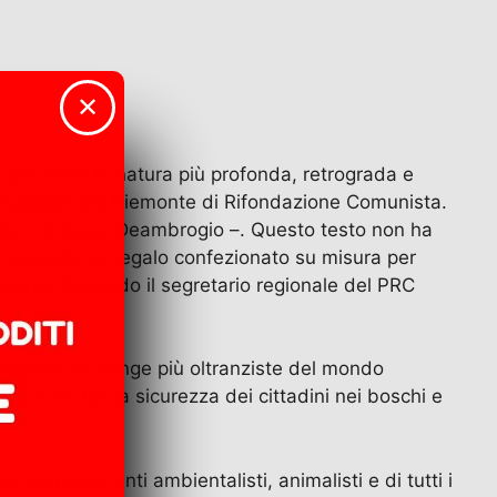
✕
che svela la natura più profonda, retrograda e
 regionale del Piemonte di Rifondazione Comunista.
rsità – attacca Deambrogio –. Questo testo non ha
un vergognoso regalo confezionato su misura per
i d’armi».Secondo il segretario regionale del PRC
econdare le frange più oltranziste del mondo
tere a rischio la sicurezza dei cittadini nei boschi e
dei movimenti ambientalisti, animalisti e di tutti i