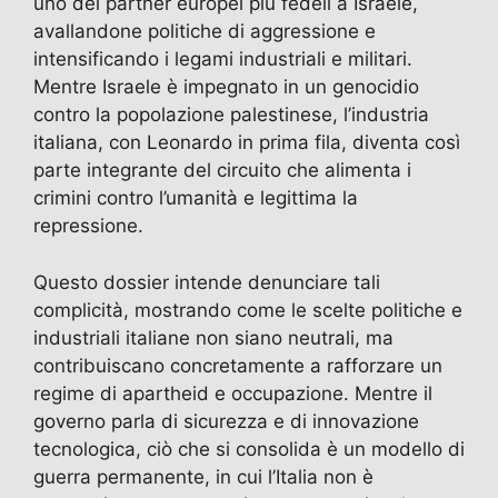
uno dei partner europei più fedeli a Israele,
o
o
m
p
di
avallandone politiche di aggressione e
o
n
p
intensificando i legami industriali e militari.
k
Mentre Israele è impegnato in un genocidio
contro la popolazione palestinese, l’industria
italiana, con Leonardo in prima fila, diventa così
parte integrante del circuito che alimenta i
crimini contro l’umanità e legittima la
repressione.
Questo dossier intende denunciare tali
complicità, mostrando come le scelte politiche e
industriali italiane non siano neutrali, ma
contribuiscano concretamente a rafforzare un
regime di apartheid e occupazione. Mentre il
governo parla di sicurezza e di innovazione
tecnologica, ciò che si consolida è un modello di
guerra permanente, in cui l’Italia non è