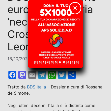
euro sull’industria
✕
‘necessaria’ di
Crosetto e
Leonardo S.p.A
16/10/2025
di
Contributi
F
M
E
T
W
T
C
a
a
m
el
h
w
o
Tratto da
BDS Italia
– Dossier a cura di Rossana
c
st
ai
e
at
itt
n
de Simone.
e
o
l
gr
s
er
di
b
d
a
A
vi
Negli ultimi decenni l’Italia si è distinta come