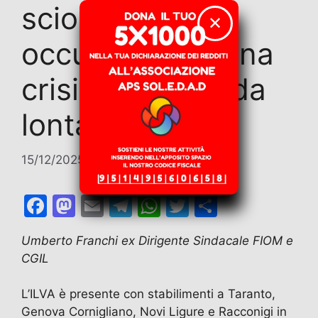
sciopero ed
✕
occupazione. Una
crisi che viene da
lontano
15/12/2025
di
Umberto Franchi
F
M
E
T
W
T
C
a
a
m
el
h
w
o
Umberto Franchi ex Dirigente Sindacale FIOM e
c
st
ai
e
at
itt
n
CGIL
e
o
l
gr
s
er
di
b
d
a
A
vi
L’ILVA è presente con stabilimenti a Taranto,
Genova Cornigliano, Novi Ligure e Racconigi in