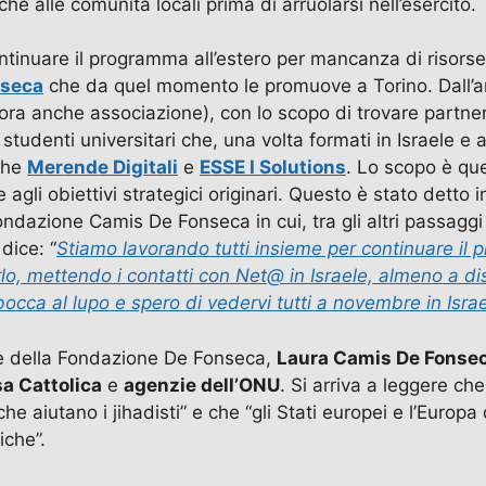
iche alle comunità locali prima di arruolarsi nell’esercito.
inuare il programma all’estero per mancanza di risorse.
nseca
che da quel momento le promuove a Torino. Dall’
a anche associazione), con lo scopo di trovare partner it
udenti universitari che, una volta formati in Israele e a
nche
Merende Digitali
e
ESSE I Solutions
. Lo scopo è que
 e agli obiettivi strategici originari. Questo è stato det
dazione Camis De Fonseca in cui, tra gli altri passaggi s
 dice: “
Stiamo lavorando tutti insieme per continuare il p
zzarlo, mettendo i contatti con Net@ in Israele, almeno a
bocca al lupo e spero di vedervi tutti a novembre in Isra
ice della Fondazione De Fonseca,
Laura Camis De Fonse
a Cattolica
e
agenzie dell’ONU
. Si arriva a leggere ch
che aiutano i jihadisti” e che “gli Stati europei e l’Europ
iche”.