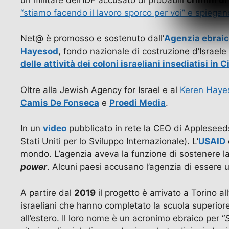
“stiamo facendo il lavoro sporco per voi” e spiegan
Net@ è promosso e sostenuto dall’
Agenzia ebraic
Hayesod
, fondo nazionale di costruzione d’Israel
delle
attività dei coloni israeliani insediatisi in 
Oltre alla Jewish Agency for Israel e al
Keren Haye
Camis De Fonseca
e
Proedi Media
.
In un
video
pubblicato in rete la CEO di Applesee
Stati Uniti per lo Sviluppo Internazionale). L’
USAID
mondo. L’agenzia aveva la funzione di sostenere la
power
. Alcuni paesi accusano l’agenzia di essere u
A partire dal
2019
il progetto è arrivato a Torino a
israeliani che hanno completato la scuola superiore
all’estero. Il loro nome è un acronimo ebraico per “