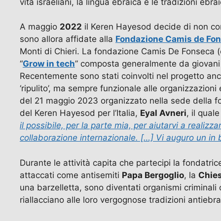
vita israeliani, la lingua ebraica e le tradizioni ebra
A maggio
2022
il Keren Hayesod decide di non cont
sono allora affidate alla
Fondazione Camis de Fo
Monti di Chieri. La fondazione Camis De Fonseca (or
“
Grow in tech
” composta generalmente da giovani st
Recentemente sono stati coinvolti nel progetto a
‘ripulito’, ma sempre funzionale alle organizzazioni
del 21 maggio 2023 organizzato nella sede della fon
del Keren Hayesod per l’Italia,
Eyal Avneri
, il quale
il possibile, per la parte mia, per aiutarvi a reali
collaborazione internazionale. […] Vi auguro un in 
Durante le attività capita che partecipi la fondatr
attaccati come antisemiti
Papa Bergoglio
, la
Chies
una barzelletta, sono diventati organismi criminali 
riallacciano alle loro vergognose tradizioni antiebra