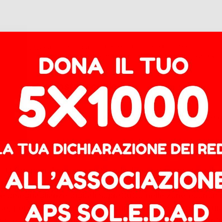
lle università
.
Pubblichiamo una interessante inchiesta di Assemblea Scu
zzazione delle scuole e delle università stigmatizziamo queste iniziati
a dentro le nostre scuole
nsegnanti giovani e carismatici che dovranno sfidare un
TO (da poco Formazione Scuola-Lavoro) proposto agli st
pria crescita umana, professionale e imprenditoriale. L’
mare diseguaglianze digitali soprattutto nelle zone econ
e, per studenti delle scuole superiori. Il progetto di du
dard, è condotto da universitari che capiscono gli studen