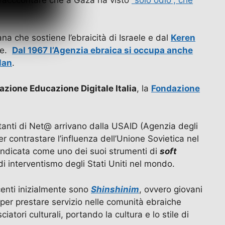
ana che sostiene l’ebraicità di Israele e dal
Keren
ale.
Dal 1967 l’Agenzia ebraica si occupa anche
olan
.
azione Educazione Digitale Italia
, la
Fondazione
rtanti di Net@ arrivano dalla USAID (Agenzia degli
 contrastare l’influenza dell’Unione Sovietica nel
 indicata come uno dei suoi strumenti di
soft
di interventismo degli Stati Uniti nel mondo.
ocenti inizialmente sono
Shinshinim
, ovvero giovani
 per prestare servizio nelle comunità ebraiche
atori culturali, portando la cultura e lo stile di