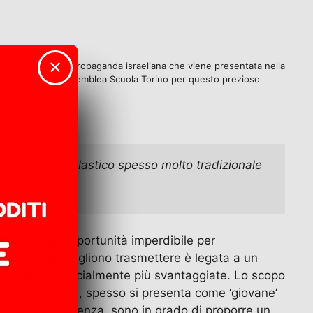
✕
ola Torino sulla propaganda israeliana che viene presentata nella
ve e ringraziamo Assemblea Scuola Torino per questo prezioso
 sistema scolastico spesso molto tradizionale 
udenti: un’opportunità imperdibile per
immagine che vogliono trasmettere è legata a un
omicamente e socialmente più svantaggiate. Lo scopo
rata pluriennale, spesso si presenta come ‘giovane’
ti e, di conseguenza, sono in grado di proporre un