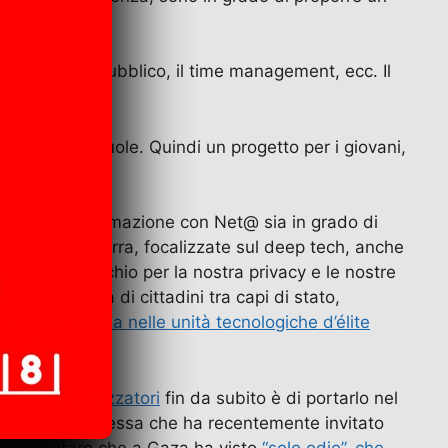
, parlare in pubblico, il time management, ecc. Il
alle stesse scuole. Quindi un progetto per i giovani,
dopo anni di formazione con Net@ sia in grado di
nologie di guerra, focalizzate sul deep tech, anche
ti già un rischio per la nostra privacy e le nostre
ne di migliaia di cittadini tra capi di stato,
omati si arruola nelle unità tecnologiche d’élite
a dagli
organizzatori
fin da subito è di portarlo nel
ebraica
, la stessa che ha recentemente invitato
er racccontare che a Gaza ha visto
“solo odio”, che