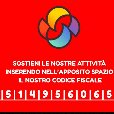
a tradizionale.
re siti web per sponsorizzare prodotti, avviare start up
prevede di occuparsi anche di
cyber
security
.
orizzato da istituti, fondazioni, associazioni private e d
ente nulla. O quasi.
iene pubblicizzato come un merito il fatto che chi esce 
iliardario delle start up della cybersicurezza
e delle tec
ifesa’ e ‘sicurezza’ del paese
(che questo settore rappresen
ftware “Pegasus”
e lo
spyware “Graphite”
, spiando deci
ore all’occhiello dei promotori di Net@ è che il
56% dei dipl
stero con un progetto pilota a
Milano
. La volontà espress
re i locali e promuovere a Milano il progetto è la
Comunità 
 guerra
,
Adi Karni
, a incontrare gli studenti dei licei p