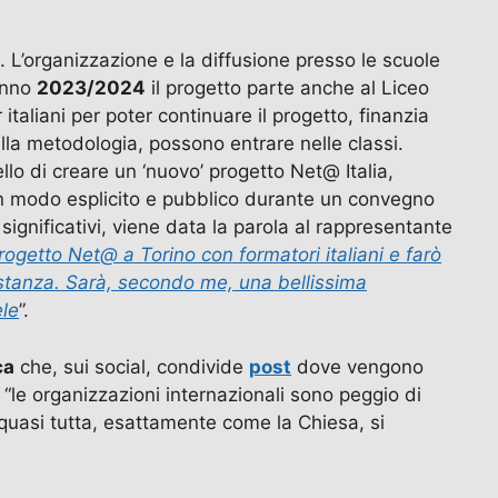
 L’organizzazione e la diffusione presso le scuole
anno
2023/2024
il progetto parte anche al Liceo
aliani per poter continuare il progetto, finanzia
lla metodologia, possono entrare nelle classi.
llo di creare un ‘nuovo’ progetto Net@ Italia,
to in modo esplicito e pubblico durante un convegno
ignificativi, viene data la parola al rappresentante
rogetto Net@ a Torino con formatori italiani e farò
 distanza. Sarà, secondo me, una bellissima
ele
”.
ca
che, sui social, condivide
post
dove vengono
e “le organizzazioni internazionali sono peggio di
a quasi tutta, esattamente come la Chiesa, si