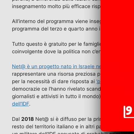
insegnamento molto più efficace rispetto alla scuol
All’interno del programma viene insegnato come crea
programma del terzo e quarto anno in particolare 
Tutto questo è gratuito per le famiglie perché spons
coinvolgente dove la politica non c’entra assolutam
Net@ è un progetto nato in Israele nel
2003
. Lì v
rappresentare una risorsa preziosa per il
mercato m
per la necessità di dare risposta ai
‘problemi’ di ‘d
democrazie ce l’hanno rivelato scandali come il
so
giornalisti e attivisti in tutto il mondo). Un altro fi
dell’IDF
.
Dal
2018
Net@ si è diffuso per la prima volta all’e
resto del territorio italiano e in altri paesi. A offri
un militare dell’IDF accusato di probabili
crimini di