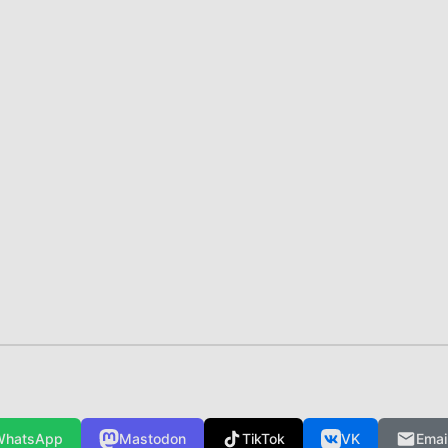
WhatsApp
Mastodon
TikTok
VK
Emai