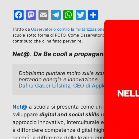
F
M
E
T
W
T
C
a
a
m
el
h
w
o
Tratto da
Osservatorio contro la militarizzazione delle scuole e de
c
st
ai
e
at
itt
n
scuole sotto forma di PCTO. Come Osservatorio contro la militari
contributo che ci ha fatto pervenire.
e
o
l
gr
s
er
di
b
d
a
A
vi
Net@
.
Da Be cool! a propaganda israelian
o
o
m
p
di
o
n
p
Dobbiamo puntare molto sulle scuole e abbiamo i
portando energia e innovazione
. 
k
Dafna Gaber Lifshitz, CEO di Appleseeds
Net@
a scuola si presenta come un progetto di PC
sviluppare
digital and social skills
utili per la pro
approccio innovativo, interculturale e utile a col
è diffondere competenze digital high-tech, in ingles
perché, a differenza delle lezioni curricolari stan