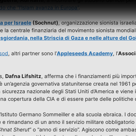
do che “l’Islam avanza in Europa”
.
a per Israele
(Sochnut)
, organizzazione sionista israeli
e e la centrale finanziaria del movimento sionista mondi
Cisgiordania, nella Striscia di Gaza e nelle alture del G
sod
, altri partner sono l’
Appleseeds Academy
, l’
Associ
ds,
Dafna Lifshitz
, afferma che i finanziamenti più impo
è un’agenzia governativa statunitense creata nel 1961 per
 sicurezza nazionale degli Stati Uniti d’America e viene
na copertura della CIA e di essere parte delle politiche 
ll’Istituto Germano Sommeiller e alla scuola ebraica. I d
 e rimandano di un anno il servizio militare obbligatorio
Shnat Sherut
” o “anno di servizio”. Agiscono come ambasci