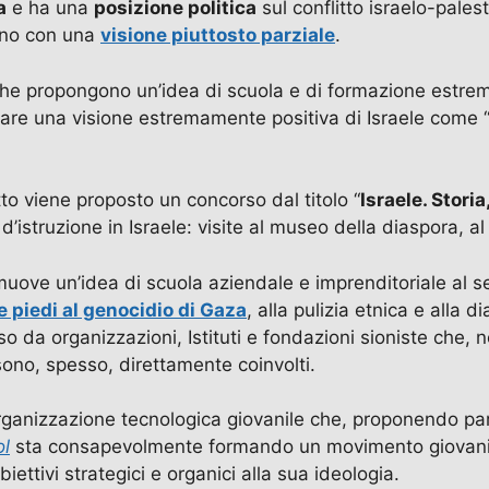
a
e ha una
posizione politica
sul conflitto israelo-pales
iano con una
visione piuttosto parziale
.
 che propongono un’idea di scuola e di formazione estrem
dare una visione estremamente positiva di Israele come “
to viene proposto un concorso dal titolo “
Israele. Stori
o d’istruzione in Israele: visite al museo della diaspora, 
uove un’idea di scuola aziendale e imprenditoriale al ser
e piedi al genocidio di Gaza
, alla pulizia etnica e alla d
uso da organizzazioni, Istituti e fondazioni sioniste ch
ono, spesso, direttamente coinvolti.
ganizzazione tecnologica giovanile che, proponendo par
ol
sta consapevolmente formando un movimento giovanile
biettivi strategici e organici alla sua ideologia.