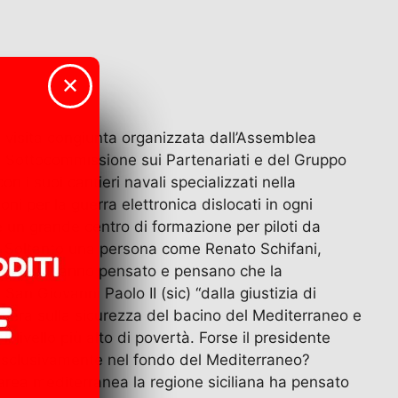
✕
a visita congiunta organizzata dall’Assemblea
 Sottocommissione sui Partenariati e del Gruppo
 i suoi cantieri navali specializzati nella
 per la guerra elettronica dislocati in ogni
e un grande centro di formazione per piloti da
o? Soltanto una persona come Renato Schifani,
naggi che hanno pensato e pensano che la
an Giovanni Paolo II (sic) “dalla giustizia di
ne era sulla sicurezza del bacino del Mediterraneo e
l livello più alto di povertà. Forse il presidente
d esclusivamente nel fondo del Mediterraneo?
l’area mediterranea la regione siciliana ha pensato