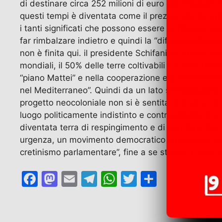
di destinare circa 252 milioni di euro del Programma 
questi tempi è diventata come il prezzemolo, la ap
i tanti significati che possono essere attribuiti a qu
far rimbalzare indietro e quindi la “difesa resilie
non è finita qui. il presidente Schifani ha anche so
mondiali, il 50% delle terre coltivabili e il 60% del
“piano Mattei” e nella cooperazione euromediterrane
nel Mediterraneo”. Quindi da un lato si respingono i
progetto neocoloniale non si è sentita una voce di c
luogo politicamente indistinto e contradditorio. La
diventata terra di respingimento e di strutture che
urgenza, un movimento democratico e popolare che s
cretinismo parlamentare”, fine a se stesso. Certo, 
F
M
E
T
W
T
C
a
a
m
el
h
w
o
c
st
ai
e
at
itt
n