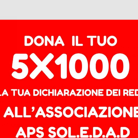
pedusa e Trapani sono state il teatro di una significativ
azione della Commissione Democrazia e Sicurezza, della
hi, ovviamente, non sono stati scelti a caso. Palermo con
dusa, con le antenne radar e centri di telecomunicazioni
 un’importate base aerea militare e si appresta a diventar
 all’interno di una assemblea di parlamentari della Nat
e di nominare invano un santo in una riunione di perso
ndo il suo intervento di saluto, ha utilizzato le parole S
erò di quale pace parlasse visto che il tema della riunio
upererà i due miliardi di abitanti ed è il continente con i
are a fuggire da quella miseria troverebbe “pace” solo e
 ad ogni tipo di crisi che si presenta e si presenterà nel