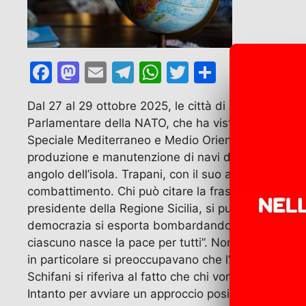
F
M
E
T
W
T
C
a
a
m
el
h
w
o
Dal 27 al 29 ottobre 2025, le città di Palermo, Lam
c
st
ai
e
at
itt
n
Parlamentare della NATO, che ha visto la partecip
e
o
l
gr
s
er
di
Speciale Mediterraneo e Medio Oriente (GSM). I luog
b
d
a
A
vi
produzione e manutenzione di navi da guerra. Lampe
angolo dell’isola. Trapani, con il suo aeroporto, è
o
o
m
p
di
combattimento. Chi può citare la frase di un santo
o
n
p
presidente della Regione Sicilia, si può permetter
k
democrazia si esporta bombardando. Infatti, conclude
ciascuno nasce la pace per tutti”. Non si capisce p
in particolare si preoccupavano che l’Africa a breve s
Schifani si riferiva al fatto che chi vorrebbe prov
Intanto per avviare un approccio positivo e pacifico