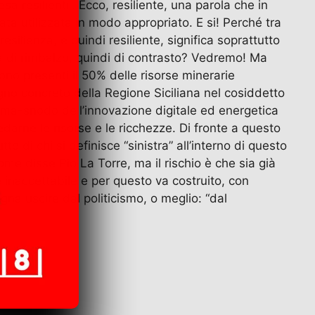
a resilienti”. Ecco, resiliente, una parola che in
a utilizzata in modo appropriato. E si! Perché tra
resilienza, e quindi resiliente, significa soprattutto
sa di rimbalzo, quindi di contrasto? Vedremo! Ma
sono presenti il 50% delle risorse minerarie
pegno concreto della Regione Siciliana nel cosiddetto
orma-snodo dell’innovazione digitale ed energetica
edarne le risorse e le ricchezze. Di fronte a questo
 di chi si definisce “sinistra” all’interno di questo
me disse Pio La Torre, ma il rischio è che sia già
 inaccettabile e per questo va costruito, con
na uscire dal politicismo, o meglio: “dal