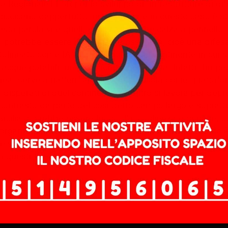
Regionale FESR per lo sviluppo di “infrastrutture di difes
piccicano dappertutto, ma mai come in questo caso è stat
esta parola vi è quello più preciso, che calza a pennello: 
nte” potrebbe essere un elegante ossimoro, cioè una dife
ttolineato come l’Africa sia anche quel continente in cui 
le acque potabili, un patrimonio che fa gola. Infatti “l’im
a” serve a riaffermare il ruolo dell’Isola come “piattaf
 disperati di quel continente dall’altro si lavora per depr
ontrasto da parte del così detto campo largo e soprattutto
 Sicilia dovrebbe essere luogo d’accoglienza e di pace, co
 organizzano le guerre e le sue economie. Tutto questo è
i opponga a questo folle pianificazione. Per farlo bisog
in questi tempi non è facile ma serve provarci.