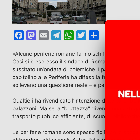
F
M
E
T
W
T
C
a
a
m
el
h
w
o
c
st
ai
e
at
itt
n
«Alcune periferie romane fanno schifo, hanno una 
Così si è espresso il sindaco di Roma Roberto Gualt
e
o
l
gr
s
er
di
suscitato un’ondata di polemiche. I partiti di destr
b
d
a
A
vi
capitolino alle Periferie ha difeso la frase come un
o
o
m
p
di
sollevano una questione reale – e pericolosa – su c
o
n
p
Gualtieri ha rivendicato l’intenzione di portare “be
k
palazzoni. Ma se la “bruttezza” diventa una categori
trasporto pubblico efficiente, di scuole, biblioteche, 
Le periferie romane sono spesso figlie della specula
abbandoni istituzionali. A Tor Bella Monaca o a Corvi