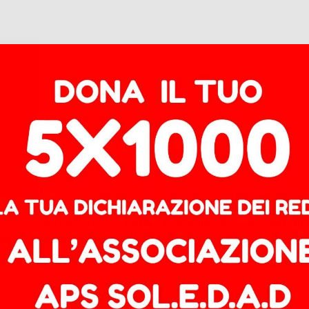
bruttezza inaudita».
ieri lo scorso 18 luglio, intervenendo agli
Stati generali 
a hanno colto l’occasione per accusarlo di scarso rispetto
a provocazione utile ad aprire un dibattito. Ma al di là d
ome si pensa e si racconta la città.
llezza ovunque”, immaginando marciapiedi curati, parchi p
a politica, allora bisogna chiedersi: cosa rende brutta un
spazi collettivi, luoghi di socialità e di cultura?
zione edilizia, cresciute senza pianificazione sociale, sv
ale, il cemento non è il problema principale: lo è l’assenz