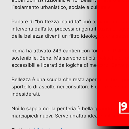
l’isolamento urbanistico, sociale e culturale.
Parlare di “bruttezza inaudita” può apparire onesto,
interventi dall’alto, processi di gentrificazione, sgo
della bellezza diventi un filtro ideologico che separa 
Roma ha attivato 249 cantieri con fondi del PNRR, di 
sostenibile. Bene. Ma servono di più: politiche str
accessibili e liberati da logiche di mercato. Serv
Bellezza è una scuola che resta aperta anche il po
sportello di ascolto nei consultori. È un presidio 
indesiderati.
Noi lo sappiamo: la periferia è bella quando smette 
marciapiedi nuovi. Serve un’altra idea di città, cost