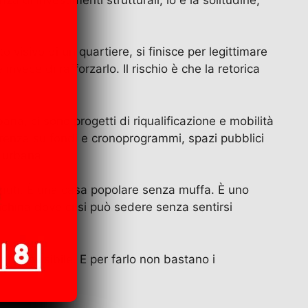
visivo di un quartiere, si finisce per legittimare
invece di rafforzarlo. Il rischio è che la retorica
ana, ci sono progetti di riqualificazione e mobilità
parenza su fondi e cronoprogrammi, spazi pubblici
a urbana.
inuti. È una casa popolare senza muffa. È uno
nchina dove ci si può sedere senza sentirsi
a, invisibile. E per farlo non bastano i