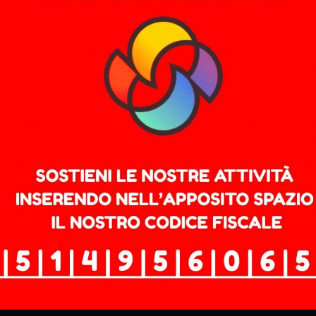
 ma è anche ambiguo. Se il problema si riduce all’impatto 
mberi, “riqualificazioni” che cancellano il tessuto popolare 
il “centro” dalla “periferia”, chi merita e chi no.
cui 110 nelle periferie. C’è un Ufficio per la Qualità Urb
utturali, partecipazione reale delle comunità locali, tras
e pensare la bellezza non come decoro, ma come giustizi
meriggio. È una linea di autobus che passa ogni dieci m
culturale autogestito che non viene sgomberato. È una pa
di essere periferia. Quando non è più lontana, dimenticat
ruita insieme a chi la vive ogni giorno.