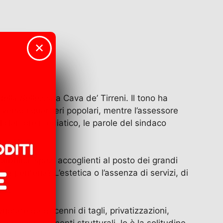
✕
della Bellezza
a Cava de’ Tirreni. Il tono ha
 verso i quartieri popolari, mentre l’assessore
el clamore mediatico, le parole del sindaco
ubblici, spazi accoglienti al posto dei grandi
a periferia? L’estetica o l’assenza di servizi, di
uotate da decenni di tagli, privatizzazioni,
a di investimenti strutturali, lo è la solitudine,