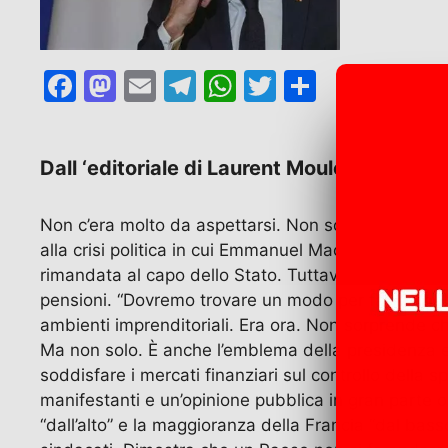
F
M
E
T
W
T
C
a
a
m
el
h
w
o
c
st
ai
e
at
itt
n
Dall ‘editoriale di Laurent Mouloud de l’H
e
o
l
gr
s
er
di
b
d
a
A
vi
Non c’era molto da aspettarsi. Non sorprende che 
o
o
m
p
di
alla crisi politica in cui Emmanuel Macron ha immers
o
n
p
rimandata al capo dello Stato. Tuttavia, il Primo M
pensioni. “Dovremo trovare un modo per far sì che
k
ambienti imprenditoriali. Era ora. Non sorprende che 
Ma non solo. È anche l’emblema della presidenza e
soddisfare i mercati finanziari sul controllo della 
manifestanti e un’opinione pubblica in gran parte o
“dall’alto” e la maggioranza della Francia “dal bass