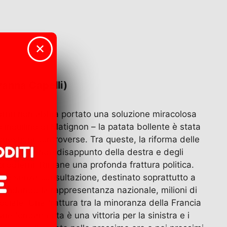
✕
vanna Capelli)
ornu non abbia portato una soluzione miracolosa
o inquilino di Matignon – la patata bollente è stata
uestioni controverse. Tra queste, la riforma delle
u, con grande disappunto della destra e degli
ti odierni. Rimane una profonda frattura politica.
tto senza consultazione, destinato soprattutto a
, sfidando la rappresentanza nazionale, milioni di
ociale. Una frattura tra la minoranza della Francia
ue fondamenta è una vittoria per la sinistra e i