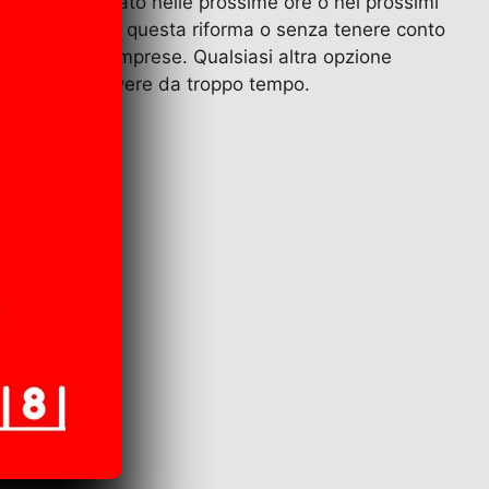
 Capo dello Stato nelle prossime ore o nei prossimi
ndere o abrogare questa riforma o senza tenere conto
i pubblici alle imprese. Qualsiasi altra opzione
ca di sopravvivere da troppo tempo.