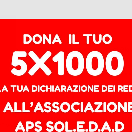
umanitè dell’8 ottobre (traduzione a cura di Gio
la “missione lampo” di 48 ore guidata da Sébastien Lec
o il paese. Né ha fornito indizi sull’identità del prossim
inistro dimissionario ha comunque elencato le prossime q
 il dibattito abbia luogo”, ha ammesso Sébastien Lecorn
la riforma delle pensioni sia al centro di tutti i negozia
litaria di Emmanuel Macron: un testo tecnocratico, reda
spesa pubblica, il tutto votato dal 49,3% dei parlamentari
stile… Un distillato di arroganza antidemocratica e antis
o”. Vedere oggi questo totem macronista vacillare dalle s