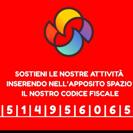
contro se stesso. D’ora in poi, qualunque cosa decida il
re di alleviare la crisi sociale e politica senza sospe
giustizia fiscale, potere d’acquisto e controllo degli aiut
ia morente. E la negazione della democrazia su cui cer