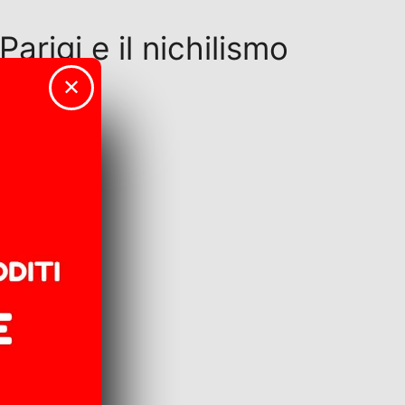
arigi e il nichilismo
✕