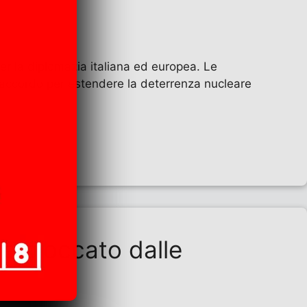
per la diplomazia italiana ed europea. Le
un accordo per estendere la deterrenza nucleare
 è bloccato dalle