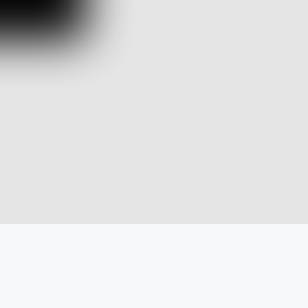
n c’era molto da aspettarsi. Non sorprende che la
 crisi politica in cui Emmanuel Macron ha immerso