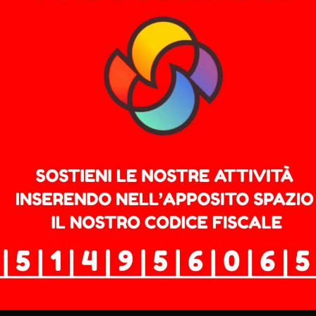
schia di passare alla storia come il punto di non ritorno 
 Parigi delineano uno scenario inquietante: l’ipotesi di 
utto
pace e guerra
: Francia, il governo Macron