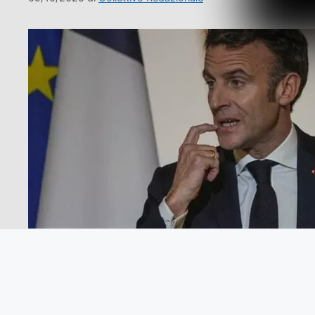
Dall ‘editoriale di Laurent Mouloud de l’Humanitè d
“missione lampo” di 48 ore guidata da Sébastien L
il paese. Né ha fornito indizi sull’identità …
Leggi tu