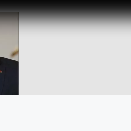
ell’8 ottobre (traduzione a cura di Giovanna Capelli) No
ecornu non abbia portato una soluzione miracolosa alla
tto