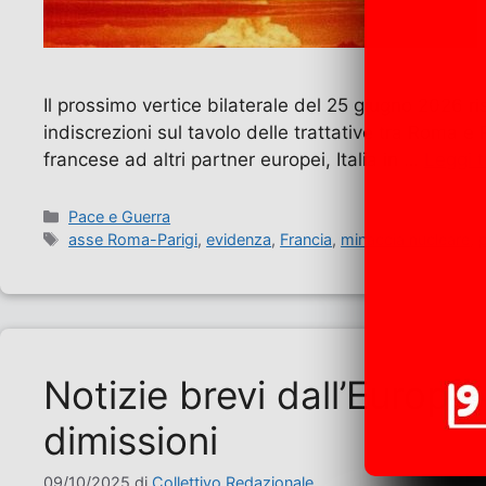
Il prossimo vertice bilaterale del 25 giugno 2026 ri
indiscrezioni sul tavolo delle trattative tra Roma e
francese ad altri partner europei, Italia in …
Leggi t
Categorie
Pace e Guerra
Tag
asse Roma-Parigi
,
evidenza
,
Francia
,
minaccia nucleare
,
Notizie brevi dall’Europa
dimissioni
09/10/2025
di
Collettivo Redazionale