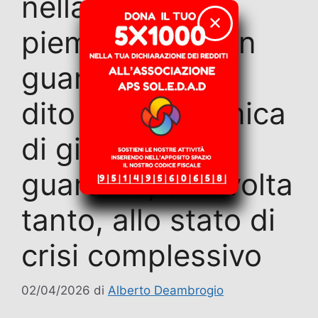
nella sanità
✕
piemontese: non
guardare solo il
dito della polemica
di giornata, ma
guardare, una volta
tanto, allo stato di
crisi complessivo
02/04/2026
di
Alberto Deambrogio