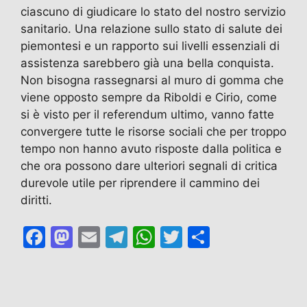
ciascuno di giudicare lo stato del nostro servizio
sanitario. Una relazione sullo stato di salute dei
piemontesi e un rapporto sui livelli essenziali di
assistenza sarebbero già una bella conquista.
Non bisogna rassegnarsi al muro di gomma che
viene opposto sempre da Riboldi e Cirio, come
si è visto per il referendum ultimo, vanno fatte
convergere tutte le risorse sociali che per troppo
tempo non hanno avuto risposte dalla politica e
che ora possono dare ulteriori segnali di critica
durevole utile per riprendere il cammino dei
diritti.
F
M
E
T
W
T
C
a
a
m
el
h
w
o
c
st
ai
e
at
itt
n
e
o
l
gr
s
er
di