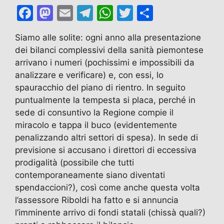
F
M
E
T
W
T
C
a
a
m
el
h
w
o
Siamo alle solite: ogni anno alla presentazione
c
st
ai
e
at
itt
n
dei bilanci complessivi della sanità piemontese
e
o
l
gr
s
er
di
arrivano i numeri (pochissimi e impossibili da
b
d
a
A
vi
analizzare e verificare) e, con essi, lo
spauracchio del piano di rientro. In seguito
o
o
m
p
di
puntualmente la tempesta si placa, perché in
o
n
p
sede di consuntivo la Regione compie il
k
miracolo e tappa il buco (evidentemente
penalizzando altri settori di spesa). In sede di
previsione si accusano i direttori di eccessiva
prodigalità (possibile che tutti
contemporaneamente siano diventati
spendaccioni?), così come anche questa volta
l’assessore Riboldi ha fatto e si annuncia
l’imminente arrivo di fondi statali (chissà quali?)