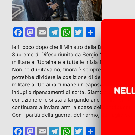
F
M
E
T
W
T
C
a
a
m
el
h
w
o
Ieri, poco dopo che il Ministro della Difesa Guido C
c
st
ai
e
at
itt
n
Supremo di Difesa riunito da Sergio Mattarella al Q
e
o
l
gr
s
er
di
militare all’Ucraina e a tutte le iniziative Ue e della
b
d
a
A
vi
Non ne dubitavamo, finora è sempre stato così. Ecco
potrebbe dividere la coalizione di destra. A soste
o
o
m
p
di
militare all’Ucraina “rimane un caposaldo”. Le criti
o
n
p
indugi o ripensamenti di sorta. Siamo a questo punto
k
corruzione che si sta allargando anche alla fornitur
continuare a inviare armi a spese dei contribuenti 
Con i partiti della guerra, del riarmo, del taglio de
F
M
E
T
W
T
C