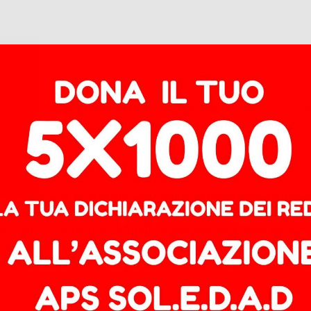
rosetto aveva annunciato la presentazione del dodicesimo 
uirinale (presente Giorgia Meloni e Ministri vari) ha rib
 Nato. Leggiamo oggi sul Corsera che il partito di Elly Sche
 il motivo di tale perseveranza, sempre per il Corsera: 
gno di questa tesi le dichiarazioni di Francesco Boccia,
che sono tutte rivolte al “condominio litigioso della dest
, sono più realisti del re. Fa niente se il governo di Ze
a di armi. Fa niente se l’Italia è sul sentiero della bassa
e della tenuta del Welfare in una guerra assurda che escl
lla spesa sociale non vogliamo avere nulla a che fare!