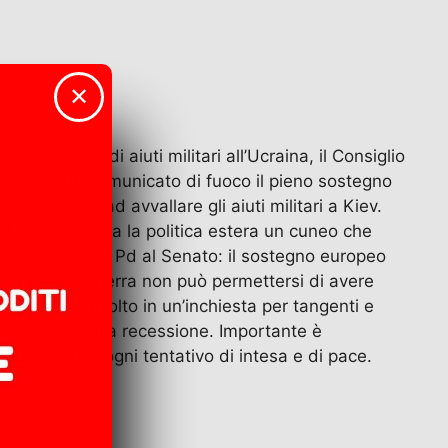
✕
pacchetto di aiuti militari all’Ucraina, il Consiglio
adito con un comunicato di fuoco il pieno sostegno
in è incline ad avvallare gli aiuti militari a Kiev.
il Pd considera la politica estera un cuneo che
 capogruppo del Pd al Senato: il sostegno europeo
ra” che sulla guerra non può permettersi di avere
lensky è coinvolto in un’inchiesta per tangenti e
 crescita e della recessione. Importante è
ude di fatto ogni tentativo di intesa e di pace.