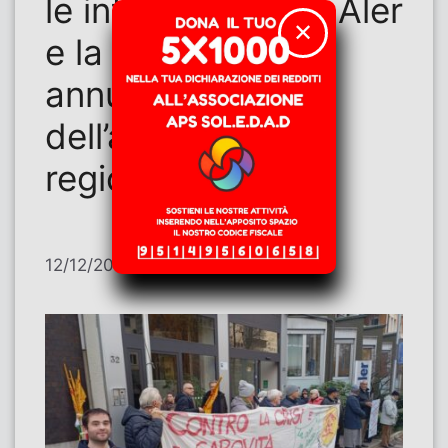
le intimidazioni di Aler
✕
e la politica degli
annunci
dell’assessorato
regionale
12/12/2025
di
Francesco Macario