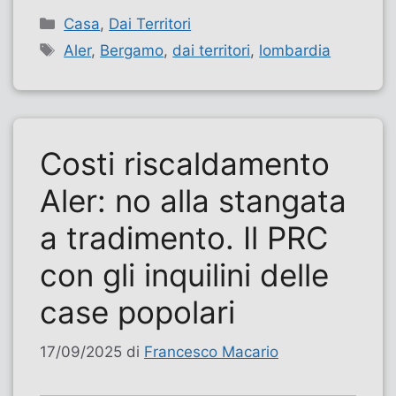
Categorie
Casa
,
Dai Territori
Tag
Aler
,
Bergamo
,
dai territori
,
lombardia
Costi riscaldamento
Aler: no alla stangata
a tradimento. Il PRC
con gli inquilini delle
case popolari
17/09/2025
di
Francesco Macario