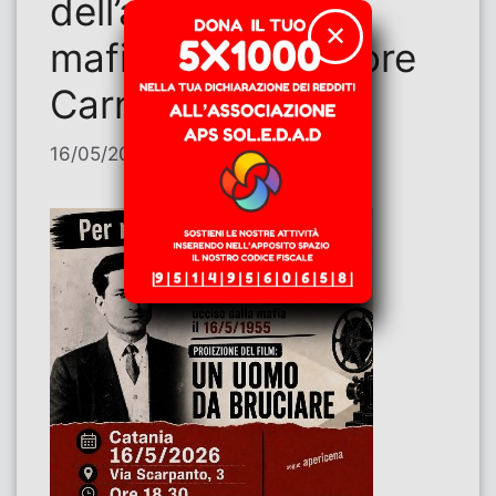
dell’assassinio
✕
mafioso di salvatore
Carnevale
16/05/2026
di
Felice Rappazzo