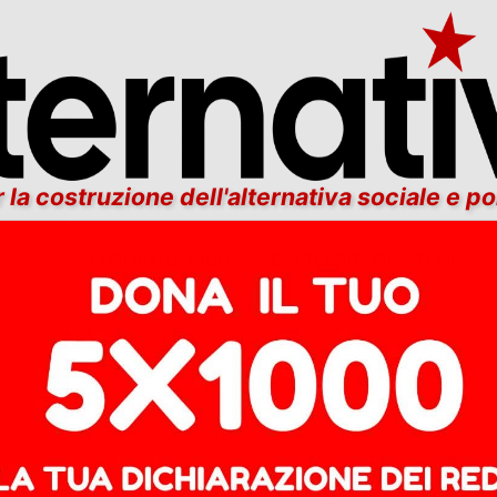
 la costruzione dell'alternativa sociale e po
ITALIA
EUROPA/MONDO
DAI TERRITORI
TEMI