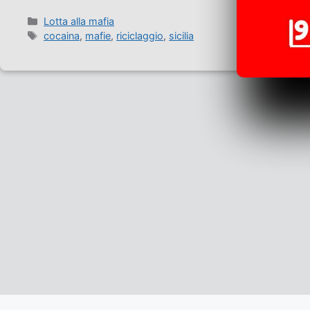
Categorie
Lotta alla mafia
Tag
cocaina
,
mafie
,
riciclaggio
,
sicilia