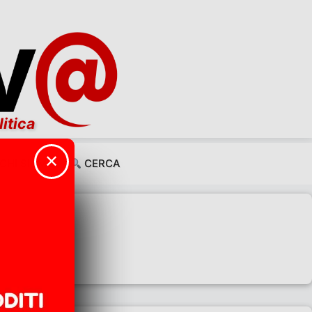
litica
✕
CHI SIAMO
CERCA