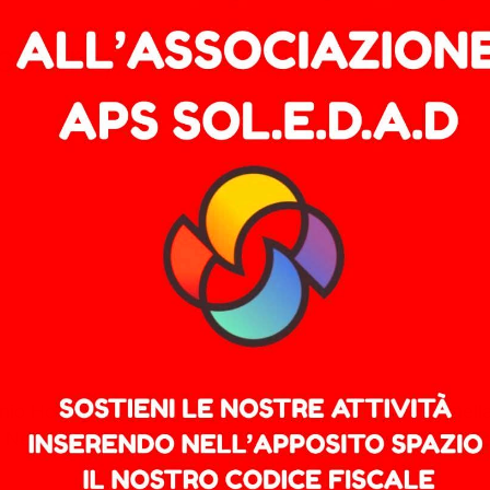
ciare, investire, riciclare
io Ho digitato la parola cocaina nella “lente” posta nell
Nelle prime quattro ho contato circa 40 articoli relativi a