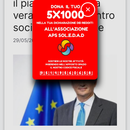
il piano Fitto è una
✕
vera vergogna contro
società e ambiente
29/05/2026
di
Evasia Sancio