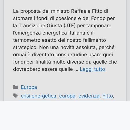
La proposta del ministro Raffaele Fitto di
stornare i fondi di coesione e del Fondo per
la Transizione Giusta (JTF) per tamponare
l’emergenza energetica italiana è il
termometro esatto del nostro fallimento
strategico. Non una novità assoluta, perché
ormai è diventato consuetudine usare quei
fondi per finalità molto diverse da quelle che
dovrebbero essere quelle …
Leggi tutto
Categorie
Europa
Tag
crisi energetica
,
europa
,
evidenza
,
Fitto
,
fondi di coesione
,
UE