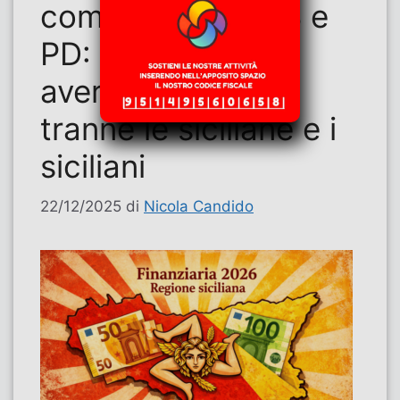
complicità di M5S e
PD: tutti devono
avere qualcosa…
tranne le siciliane e i
siciliani
22/12/2025
di
Nicola Candido