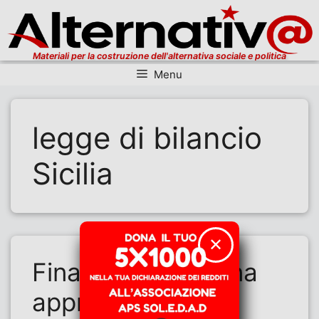
Materiali per la costruzione dell'alternativa sociale e politica
Menu
Vai al contenuto
legge di bilancio
Sicilia
✕
Finanziaria siciliana
approvata con la