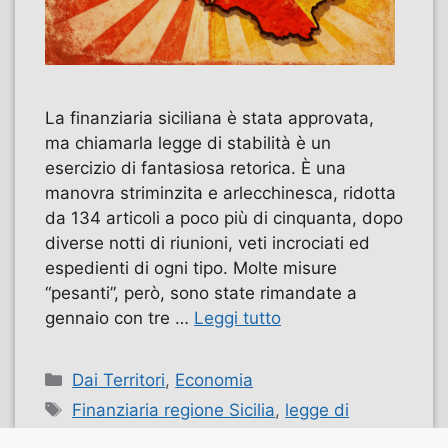
La finanziaria siciliana è stata approvata,
ma chiamarla legge di stabilità è un
esercizio di fantasiosa retorica. È una
manovra striminzita e arlecchinesca, ridotta
da 134 articoli a poco più di cinquanta, dopo
diverse notti di riunioni, veti incrociati ed
espedienti di ogni tipo. Molte misure
“pesanti”, però, sono state rimandate a
gennaio con tre …
Leggi tutto
Categorie
Dai Territori
,
Economia
Tag
Finanziaria regione Sicilia
,
legge di
bilancio Sicilia
,
sicilia