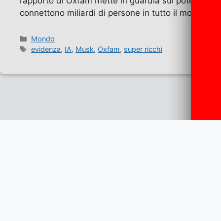
rapporto di Oxfam mette in guardia sul potere delle
connettono miliardi di persone in tutto il mondo …
Categorie
Mondo
Tag
evidenza
,
IA
,
Musk
,
Oxfam
,
super ricchi