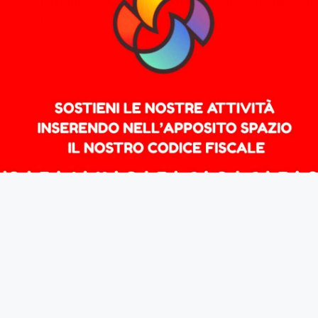
 grandi aziende tecnologiche di reprimere e manipolare l
Leggi tutto