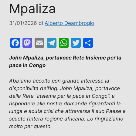
Mpaliza
31/01/2026
di
Alberto Deambrogio
F
M
E
T
W
T
C
a
a
m
el
h
w
o
John Mpaliza, portavoce Rete Insieme per la
c
st
ai
e
at
itt
n
pace in Congo
e
o
l
gr
s
er
di
b
d
a
A
vi
Abbiamo accolto con grande interesse la
disponibilità dell’ing. John Mpaliza,
portavoce
o
o
m
p
di
della Rete “Insieme per la pace in Congo”
, a
o
n
p
rispondere alle nostre domande riguardanti la
k
lunga e acuta crisi che attraversa il suo Paese e
scuote l’intera regione africana. Lo ringraziamo
molto per questo.