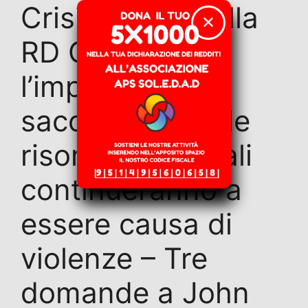
Crisi nell’Est della
✕
RD Congo: con
l’impunità per il
saccheggio delle
risorse, i minerali
continueranno a
essere causa di
violenze – Tre
domande a John