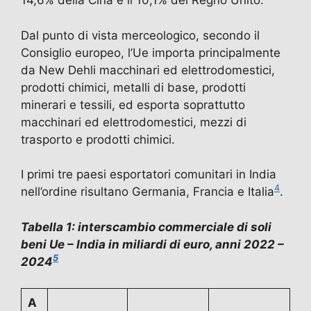
14,6% della Cina e il 10,1% del Regno Unito.
Dal punto di vista merceologico, secondo il
Consiglio europeo, l’Ue importa principalmente
da New Dehli macchinari ed elettrodomestici,
prodotti chimici, metalli di base, prodotti
minerari e tessili, ed esporta soprattutto
macchinari ed elettrodomestici, mezzi di
trasporto e prodotti chimici.
I primi tre paesi esportatori comunitari in India
4
nell’ordine risultano Germania, Francia e Italia
.
Tabella 1: interscambio commerciale di soli
beni Ue – India in miliardi di euro, anni 2022 –
5
2024
A