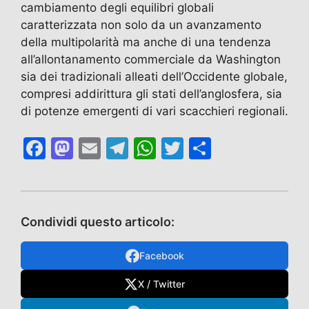
cambiamento degli equilibri globali
caratterizzata non solo da un avanzamento
della multipolarità ma anche di una tendenza
all’allontanamento commerciale da Washington
sia dei tradizionali alleati dell’Occidente globale,
compresi addirittura gli stati dell’anglosfera, sia
di potenze emergenti di vari scacchieri regionali.
F
M
E
T
W
T
C
a
a
m
el
h
w
o
c
st
ai
e
at
itt
n
e
o
l
gr
s
er
di
Condividi questo articolo:
b
d
a
A
vi
o
o
m
p
di
Facebook
o
n
p
X / Twitter
k