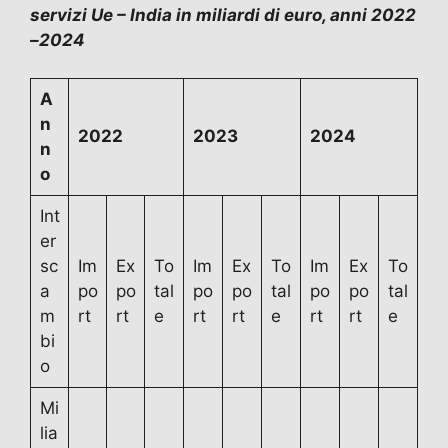
servizi Ue – India in miliardi di euro, anni 2022
–2024
A
n
2022
2023
2024
n
o
Int
er
sc
Im
Ex
To
Im
Ex
To
Im
Ex
To
a
po
po
tal
po
po
tal
po
po
tal
m
rt
rt
e
rt
rt
e
rt
rt
e
bi
o
Mi
lia