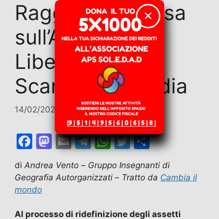
Raggiunta l’intesa
✕
sull’Accordo di
Libero
Scambio Ue-India
14/02/2026
di
Contributi
F
M
E
T
W
T
C
a
a
m
el
h
w
o
di
Andrea Vento
–
Gruppo Insegnanti di
c
st
ai
e
at
itt
n
Geografia Autorganizzati
–
Tratto da
Cambia il
e
o
l
gr
s
er
di
mondo
b
d
a
A
vi
Al processo di ridefinizione degli assetti