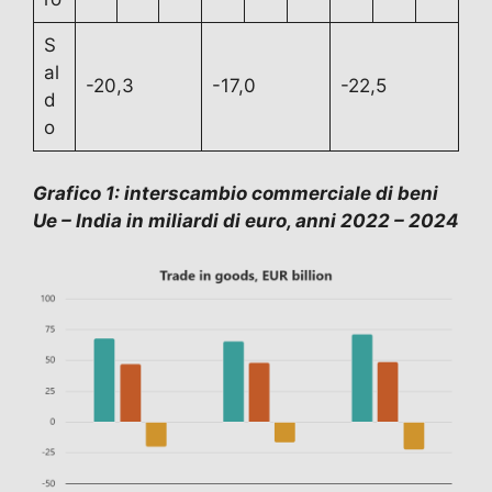
S
al
-20,3
-17,0
-22,5
d
o
Grafico 1: interscambio commerciale di beni
Ue – India in miliardi di euro, anni 2022 – 2024