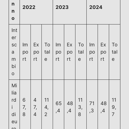
n
2022
2023
2024
n
o
Int
er
sc
Im
Ex
To
Im
Ex
To
Im
Ex
To
a
po
po
tal
po
po
tal
po
po
tal
m
rt
rt
e
rt
rt
e
rt
rt
e
bi
o
Mi
lia
rd
6
4
11
11
11
65
48
71
48
i
7,
7,
4,
3,
9,
,4
,4
,3
,4
di
8
4
2
8
7
eu
ro