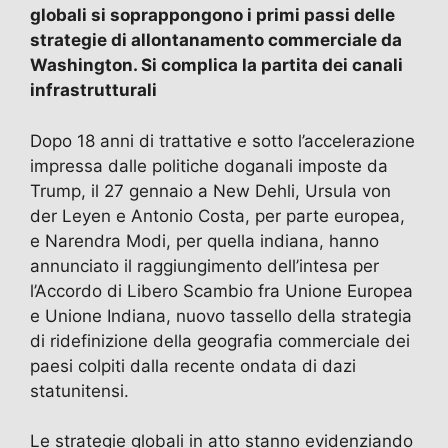
o
o
m
p
di
globali si soprappongono i primi passi delle
o
n
p
strategie di allontanamento commerciale da
k
Washington. Si complica la partita dei canali
infrastrutturali
Dopo 18 anni di trattative e sotto l’accelerazione
impressa dalle politiche doganali imposte da
Trump, il 27 gennaio a New Dehli, Ursula von
der Leyen e Antonio Costa, per parte europea,
e Narendra Modi, per quella indiana, hanno
annunciato il raggiungimento dell’intesa per
l’Accordo di Libero Scambio fra Unione Europea
e Unione Indiana, nuovo tassello della strategia
di ridefinizione della geografia commerciale dei
paesi colpiti dalla recente ondata di dazi
statunitensi.
Le strategie globali in atto stanno evidenziando