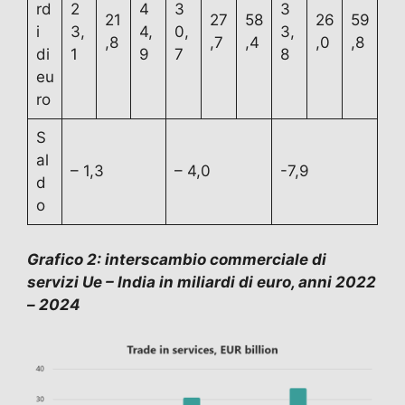
rd
2
4
3
3
21
27
58
26
59
i
3,
4,
0,
3,
,8
,7
,4
,0
,8
di
1
9
7
8
eu
ro
S
al
– 1,3
– 4,0
-7,9
d
o
Grafico 2: interscambio commerciale di
servizi Ue – India in miliardi di euro, anni 2022
– 2024