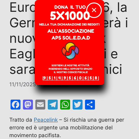
Euromissili 2026, la
✕
Germania riceverà i
nuovissimi Dark
Eagle americani e
saranno ipersonici
11/11/2025
di
Contributi
F
M
E
T
W
T
C
a
a
m
el
h
w
o
Tratto da
Peacelink
– Si rischia una guerra per
c
st
ai
e
at
itt
n
errore ed è urgente una mobilitazione del
e
o
l
gr
s
er
di
movimento pacifista.