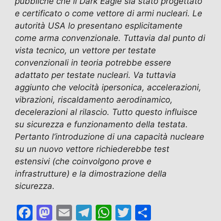
pubbliche che il Dark Eagle sia stato progettato
e certificato o come vettore di armi nucleari. Le
autorità USA lo presentano esplicitamente
come arma convenzionale. Tuttavia dal punto di
vista tecnico, un vettore per testate
convenzionali in teoria potrebbe essere
adattato per testate nucleari. Va tuttavia
aggiunto che velocità ipersonica, accelerazioni,
vibrazioni, riscaldamento aerodinamico,
decelerazioni al rilascio. Tutto questo influisce
su sicurezza e funzionamento della testata.
Pertanto l’introduzione di una capacità nucleare
su un nuovo vettore richiederebbe test
estensivi (che coinvolgono prove e
infrastrutture) e la dimostrazione della
sicurezza.
F
M
E
T
W
T
C