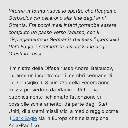
b
d
a
A
vi
Ritorna in forma nuova lo spettro che Reagan e
o
o
m
p
di
Gorbaciov cancellarono alla fine degli anni
o
n
p
Ottanta. Fra pochi mesi infatti potrebbe essere
k
compiuto un passo verso l’abisso, con il
dispiegamento in Germania dei missili ipersonici
Dark Eagle e simmetrica dislocazione degli
Oreshnik russi.
Il ministro della Difesa russo Andrei Belousov,
durante un incontro con i membri permanenti
del Consiglio di Sicurezza della Federazione
Russa presieduto da Vladimir Putin, ha
pubblicamente richiamato l’attenzione sul
possibile schieramento, da parte degli Stati
Uniti, di sistemi missilistici a medio raggio come
il
Dark Eagle
sia in Europa che nella regione
Asia-Pacifico.