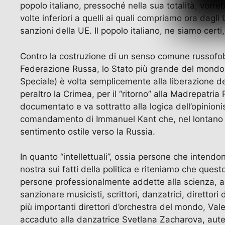
popolo italiano, pressoché nella sua totalità, vorr
volte inferiori a quelli ai quali compriamo ora dag
sanzioni della UE. Il popolo italiano, ne siamo cert
Contro la costruzione di un senso comune russofobico
Federazione Russa, lo Stato più grande del mondo, 
Speciale) è volta semplicemente alla liberazione d
peraltro la Crimea, per il “ritorno” alla Madrepatri
documentato e va sottratto alla logica dell’opinion
comandamento di Immanuel Kant che, nel lontano 1784
sentimento ostile verso la Russia.
In quanto “intellettuali”, ossia persone che intendo
nostra sui fatti della politica e riteniamo che ques
persone professionalmente addette alla scienza, all
sanzionare musicisti, scrittori, danzatrici, direttor
più importanti direttori d’orchestra del mondo, Vale
accaduto alla danzatrice Svetlana Zacharova, auten