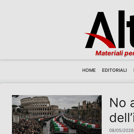
Materiali per
HOME
EDITORIALI
Vai al contenuto
No a
dell
08/05/2026