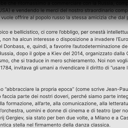
ebbe che ritornassimo a commerciare con la Russia, compr
li USA) e vendendo le merci del nostro straordinario compa
i, vuole offrire al popolo russo la stessa amicizia che da
 e bellicistico, ci corre l’obbligo, per onestà intellettu
non ha alcun interesse o disposizione a invadere l’Europ
el Donbass, e, quindi, a favorire l’autodeterminazione d
a Russia, dopo il golpe a Kiev del 2014, organizzato dall
ismo, che si traduce in mero schieramento. Noi non vogli
, invitava gli umani a rivendicare il diritto di “usare 
no “abbracciare la propria epoca” (come scrive Jean-Paul S
to faccia parte dei nostri doveri, perché siamo parte int
a formazione, all’arte, alla comunicazione, alla letterat
i d’orchestra, uomini e donne di cinema e di teatro (per n
rij Gergiev, sia stato per ben due volte, a Milano e a Cas
tica stella nel firmamento della danza classica.