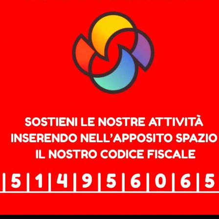
i legittimi i luoghi nei quali si fabbricano armi che verra
, pur senza dichiararlo, i nostri governanti ci stanno por
 della Russia, e soprattutto una guerra insensata. E, inf
prirebbe la porta a un’apocalissi nucleare.
nti politici interni di quel Paese ed esprimere critiche
vo di esportare i nostri modelli. Soprattutto siamo uniti ne
ome in Europa, generato da politici e giornalisti irrespon
zioni false, arrivano a esaltare le azioni terroristiche de
frase di Mario Draghi (“preferite la libertà o i condizionat
i, che l’Occidente combatte “per i suoi valori”, e che la 
zar”!), fingendo di non accorgersi di come e quanto venga, 
primersi e, in particolare, di rifiutare la damnatio dell
ltre violazioni compiute quotidianamente da Stati dei qua
 nazioni europee e men che meno verso l’Italia, alla qua
ci e sanitari portati nella Penisola durante la prima fa
il primo Paese al mondo a recare aiuto ai terremotati di