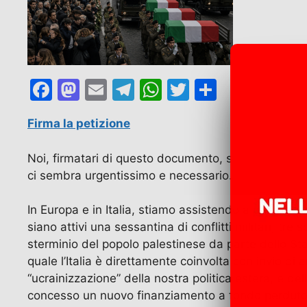
F
M
E
T
W
T
C
a
a
m
el
h
w
o
Firma la petizione
c
st
ai
e
at
itt
n
e
o
l
gr
s
er
di
Noi, firmatari di questo documento, scrittori artist
b
d
a
A
vi
ci sembra urgentissimo e necessario.
o
o
m
p
di
In Europa e in Italia, stiamo assistendo a una dege
o
n
p
siano attivi una sessantina di conflitti militari, tre
k
sterminio del popolo palestinese da parte dello Sta
quale l’Italia è direttamente coinvolta con invio di 
“ucrainizzazione” della nostra politica estera, e d
concesso un nuovo finanziamento a fondo perduto, ma