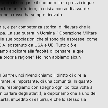
ando il suo gas e il suo petrolio (a prezzi cinque
rto manifatturiero, in crisi a causa di assurde
l popolo russo ha sempre ricevuto.
ale, e per competenza storica, di rilevare che la
a. La sua guerra in Ucraina (l’Operazione Militare
elle sue popolazioni che si sono già espresse, come
a CIA, sostenuto da USA e UE. Tutto ciò è
amo abdicare alla facoltà di pensare, a quel
la propria ragione”. Noi non abbiamo alcun
artre), noi rivendichiamo il diritto di dire la
egrante, e importante, di una comunità. In quanto
ura, respingiamo con sdegno ogni politica volta a
on parlare degli atleti!), e deploriamo che a uno dei
erta, impedito di esibirsi, e che lo stesso sia