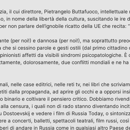
zia, il cui direttore, Pietrangelo Buttafuoco, intellettua
o, in nome della libertà della cultura, suscitando le ire
 non parlare dell’ignobile ricatto della UE che recita: “o
nte (per noi!) e dannosa (per noi!), ma soprattutto preoc
che si cessino parole e gesti ostili (dal primo cittadino 
 opinionisti affetti da visibili sindromi psicopatologic
tamente, dolorosamente, due conflitti mondiali e ne ha t
rnali, nelle case editrici, nelle reti tv, nei libri che sc
betiti dalla propaganda, ad aprire gli occhi e a opporsi in
 binario e coltivare il pensiero critico. Dobbiamo rivendica
i alla censura, i quali non di rado stanno diventando in
u Dostoevskij e vedere i film di Russia Today, o sintonizza
e a concerti, balletti, spettacoli teatrali, film russi, cos
e liberi di andare in Russia come in qualsiasi altro Paes