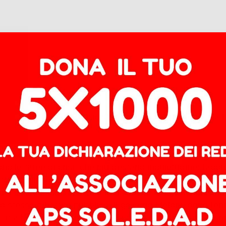
i letterati professori musicisti cineasti, ci appelliamo al
nerazione della lotta politica, divenuta trasposizione d
 sono le “aree di crisi” che più destano inquietudine: l’agg
to israeliano e la guerra in Ucraina, che oggi desta in n
armi e fondi, con l’apertura indiscriminata agli ucraini c
ello stesso dibattito pubblico. Il governo Meloni, dopo l
 ha firmato con Kiev accordi volti a fabbricare droni. I