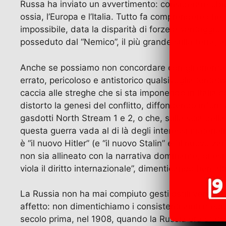
Russa ha inviato un avvertimento: considerare obiettiv
ossia, l’Europa e l’Italia. Tutto fa comprendere che
impossibile, data la disparità di forze a vantaggio
posseduto dal “Nemico”, il più grande sulla terra, a
Anche se possiamo non concordare con gli orientame
errato, pericoloso e antistorico qualsivoglia tentati
caccia alle streghe che si sta imponendo in Italia c
distorto la genesi del conflitto, diffondendo informa
gasdotti North Stream 1 e 2, o che, sulla scia della 
questa guerra vada al di là degli interessi material
è “il nuovo Hitler” (e “il nuovo Stalin” e “il nuovo 
non sia allineato con la narrativa dominante, di es
viola il diritto internazionale”, dimenticando ben a
La Russia non ha mai compiuto gesti ostili verso le
affetto: non dimentichiamo i consistenti aiuti medi
secolo prima, nel 1908, quando la Russia era stato 