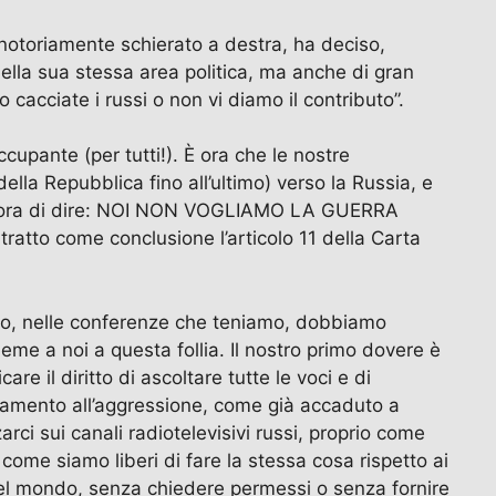
le notoriamente schierato a destra, ha deciso,
 della sua stessa area politica, ma anche di gran
 cacciate i russi o non vi diamo il contributo”.
cupante (per tutti!). È ora che le nostre
della Repubblica fino all’ultimo) verso la Russia, e
he. È ora di dire: NOI NON VOGLIAMO LA GUERRA
ratto come conclusione l’articolo 11 della Carta
riviamo, nelle conferenze che teniamo, dobbiamo
sieme a noi a questa follia. Il nostro primo dovere è
re il diritto di ascoltare tutte le voci e di
citamento all’aggressione, come già accaduto a
rci sui canali radiotelevisivi russi, proprio come
ì come siamo liberi di fare la stessa cosa rispetto ai
e del mondo, senza chiedere permessi o senza fornire