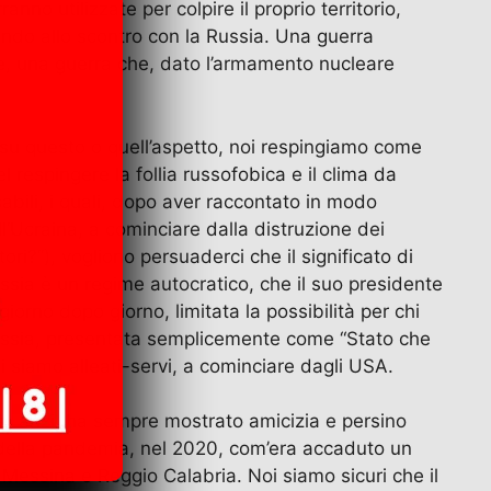
nno utilizzate per colpire il proprio territorio,
tando allo scontro con la Russia. Una guerra
ine, una guerra che, dato l’armamento nucleare
 su questo o quell’aspetto, noi respingiamo come
l respingere la follia russofobica e il clima da
sabili, i quali, dopo aver raccontato in modo
ll’Ucraina, a cominciare dalla distruzione dei
ori?”), vogliono persuaderci che il significato di
Russia è un regime autocratico, che il suo presidente
giorno dopo giorno, limitata la possibilità per chi
a Russia, presentata semplicemente come “Stato che
li siamo alleati-servi, a cominciare dagli USA.
le, anzi, ha sempre mostrato amicizia e persino
se della pandemia, nel 2020, com’era accaduto un
 Messina e Reggio Calabria. Noi siamo sicuri che il