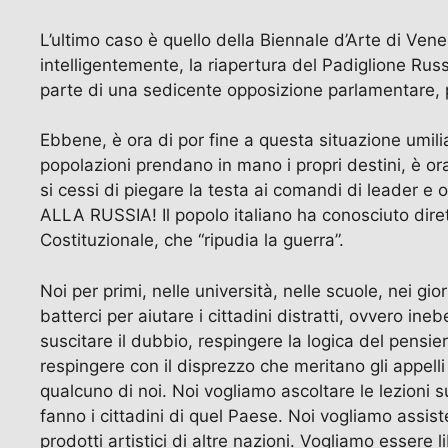
L’ultimo caso è quello della Biennale d’Arte di Vene
intelligentemente, la riapertura del Padiglione Russ
parte di una sedicente opposizione parlamentare, per
Ebbene, è ora di por fine a questa situazione umilia
popolazioni prendano in mano i propri destini, è ora 
si cessi di piegare la testa ai comandi di leader e
ALLA RUSSIA! Il popolo italiano ha conosciuto diret
Costituzionale, che “ripudia la guerra”.
Noi per primi, nelle università, nelle scuole, nei gio
batterci per aiutare i cittadini distratti, ovvero ine
suscitare il dubbio, respingere la logica del pensiero
respingere con il disprezzo che meritano gli appell
qualcuno di noi. Noi vogliamo ascoltare le lezioni s
fanno i cittadini di quel Paese. Noi vogliamo assister
prodotti artistici di altre nazioni. Vogliamo esser