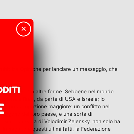
✕
la Pubblica Opinione per lanciare un messaggio, che
ella guerra sotto altre forme. Sebbene nel mondo
ressione all’Iran, da parte di USA e Israele; lo
oi la preoccupazione maggiore: un conflitto nel
he fuggono del loro paese, e una sorta di
’ennesima questua di Volodimir Zelensky, non solo ha
n seguito a questi ultimi fatti, la Federazione